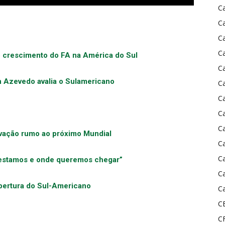
C
C
C
C
 do crescimento do FA na América do Sul
C
n Azevedo avalia o Sulamericano
C
C
C
C
ivação rumo ao próximo Mundial
C
C
 estamos e onde queremos chegar”
C
 abertura do Sul-Americano
Ca
C
C