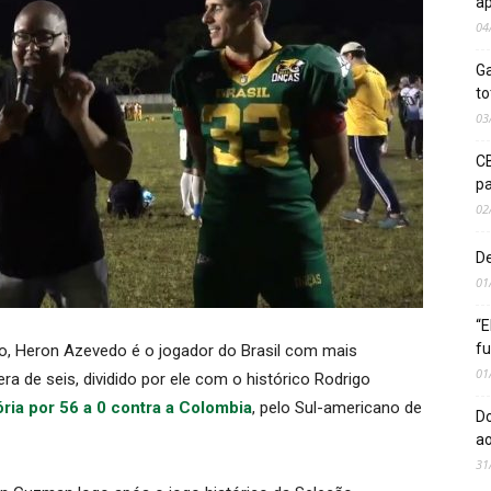
ap
04
Ga
to
03
CB
pa
02
De
01
“E
fu
, Heron Azevedo é o jogador do Brasil com mais
01
ra de seis, dividido por ele com o histórico Rodrigo
ória por 56 a 0 contra a Colombia
, pelo Sul-americano de
Do
ao
31