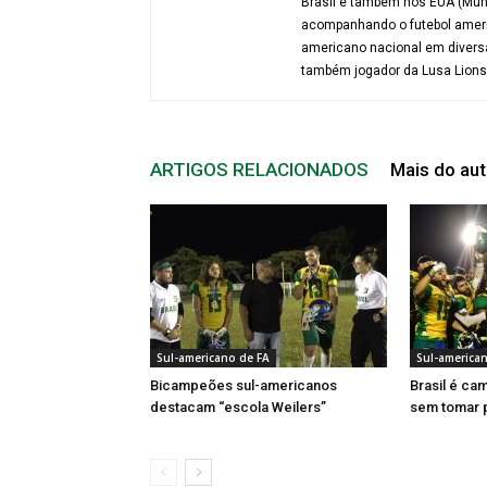
Brasil e também nos EUA (Mund
acompanhando o futebol americ
americano nacional em diversa
também jogador da Lusa Lions (
ARTIGOS RELACIONADOS
Mais do aut
Sul-americano de FA
Sul-america
Bicampeões sul-americanos
Brasil é c
destacam “escola Weilers”
sem tomar 