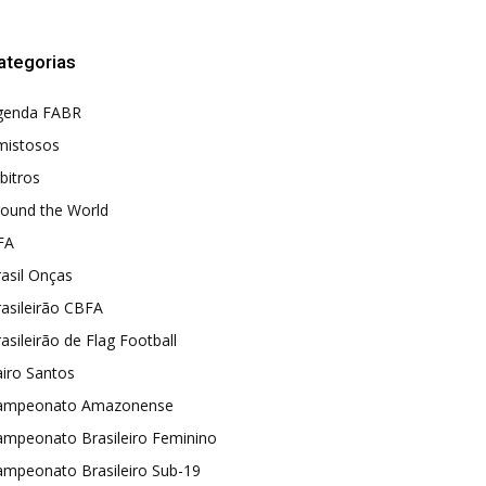
ategorias
genda FABR
mistosos
bitros
round the World
FA
asil Onças
asileirão CBFA
asileirão de Flag Football
iro Santos
ampeonato Amazonense
ampeonato Brasileiro Feminino
ampeonato Brasileiro Sub-19