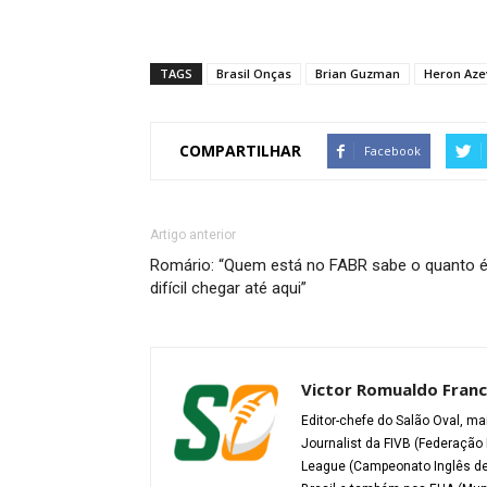
TAGS
Brasil Onças
Brian Guzman
Heron Az
COMPARTILHAR
Facebook
Artigo anterior
Romário: “Quem está no FABR sabe o quanto 
difícil chegar até aqui”
Victor Romualdo Franc
Editor-chefe do Salão Oval, ma
Journalist da FIVB (Federação 
League (Campeonato Inglês de 