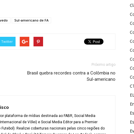
C
C
evedo
Sul-americano de FA
Co
Co
C
Twitter
C
C
Próximo artigo
C
é
Brasil quebra recordes contra a Colômbia no
C
Sul-americano
C
E
En
isco
Es
ior plataforma de mídias destinada ao FABR, Social Media
Es
Internacional de Vôlei) e Social Media Editor para a Premier
Futebol). Realizei coberturas nacionais pelas cinco regiões do
E