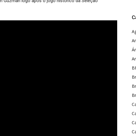
an Guzman logo após o jogo histórico da Seleção
C
A
A
Ár
A
B
Br
Br
Br
Ca
C
C
C