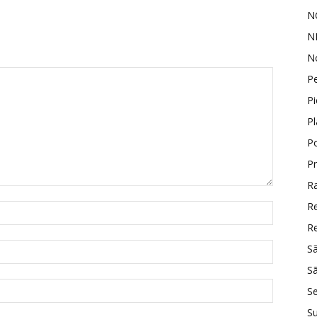
N
N
No
P
Pi
P
P
P
Ra
R
Re
S
Sã
S
S