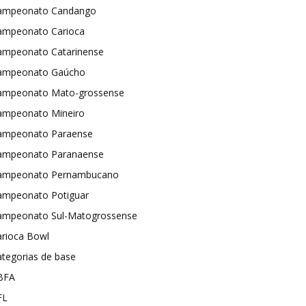
ampeonato Candango
ampeonato Carioca
ampeonato Catarinense
ampeonato Gaúcho
ampeonato Mato-grossense
ampeonato Mineiro
ampeonato Paraense
ampeonato Paranaense
ampeonato Pernambucano
ampeonato Potiguar
ampeonato Sul-Matogrossense
arioca Bowl
tegorias de base
BFA
FL