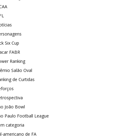
CAA
FL
tícias
ersonagens
ck Six Cup
lacar FABR
ower Ranking
rêmio Salão Oval
nking de Curtidas
eforços
trospectiva
ão João Bowl
o Paulo Football League
em categoria
ul-americano de FA