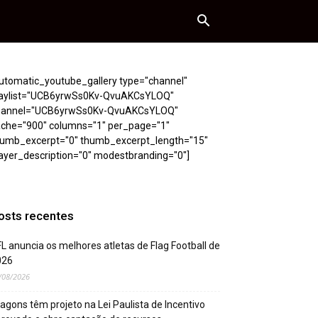
utomatic_youtube_gallery type="channel"
laylist="UCB6yrwSs0Kv-QvuAKCsYLOQ"
hannel="UCB6yrwSs0Kv-QvuAKCsYLOQ"
ache="900" columns="1" per_page="1"
humb_excerpt="0" thumb_excerpt_length="15"
ayer_description="0" modestbranding="0"]
osts recentes
L anuncia os melhores atletas de Flag Football de
026
/08/2026
agons têm projeto na Lei Paulista de Incentivo