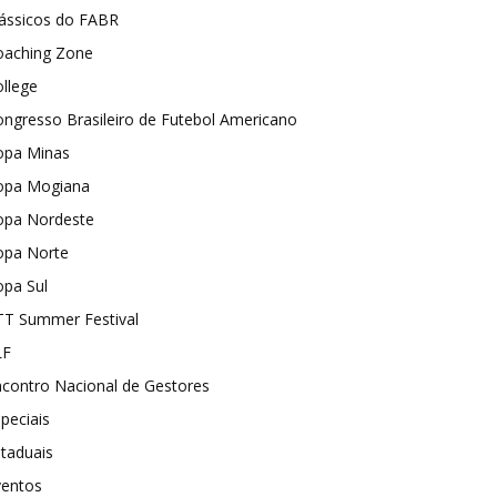
lássicos do FABR
oaching Zone
llege
ngresso Brasileiro de Futebol Americano
opa Minas
opa Mogiana
opa Nordeste
opa Norte
opa Sul
TT Summer Festival
LF
contro Nacional de Gestores
peciais
taduais
ventos