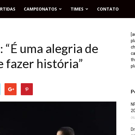
RTIDAS
CAMPEONATOS
TIMES
CONTATO
[a
p
 “É uma alegria de
c
c
 fazer história”
t
pl
P
NF
2
06
Dr