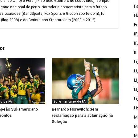
ial de Ohio) e Perú (1º Torneio Guerrero de Los Andes), sempre
F
ano nacional de perto. Narrador e comentarista para o futebol
s ocasiões (BandSports, Fox Sports e Globo Esporte.com), fui
Fl
flag 2008) e do Corinthians Steamrollers (2009 a 2012).
F
IF
IF
or
II
Li
Li
L
L
Li
no de FA
Sul-americano de FA
Li
ampeão Sul-americano
Bernardo Horevitch: Sem
pontos
reclamação para a aclamação na
M
Seleção
Mu
Mu