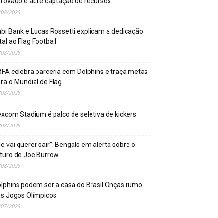
rovado e abre captação de recursos
/08/2026
bi Bank e Lucas Rossetti explicam a dedicação
tal ao Flag Football
/08/2026
FA celebra parceria com Dolphins e traça metas
ra o Mundial de Flag
/08/2026
xcom Stadium é palco de seletiva de kickers
/08/2026
le vai querer sair”: Bengals em alerta sobre o
turo de Joe Burrow
/08/2026
lphins podem ser a casa do Brasil Onças rumo
s Jogos Olímpicos
/07/2026