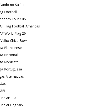
alando no Salão
ag Football
reedom Four Cup
AF Flag Football Américas
AF World Flag 26
I Velho Chico Bowl
ga Fluminense
ga Nacional
iga Nordeste
iga Portuguesa
gas Alternativas
stas
GFL
ndiais IFAF
ndial Flag 5×5