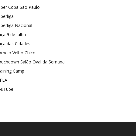
uper Copa São Paulo
perliga
perliga Nacional
ça 9 de Julho
aça das Cidades
rneio Velho Chico
ouchdown Salão Oval da Semana
raining Camp
FLA
ouTube