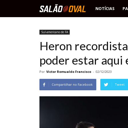
Salão
NOTÍCIAS
PA
Oval
Sul-americano de FA
Heron recordista:
poder estar aqui e
Por
Victor Romualdo Francisco
-
02/12/2023
Compartilhar no Facebook
Tweet