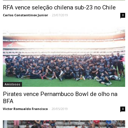
RFA vence seleção chilena sub-23 no Chile
Carlos Constantinov Junior
-
23/07/2019
0
Amistosos
Pirates vence Pernambuco Bowl de olho na
BFA
Victor Romualdo Francisco
-
20/05/2019
0