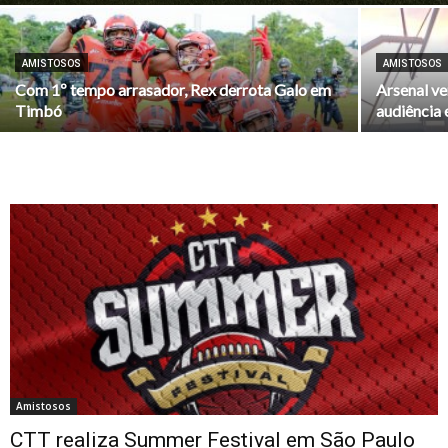
AMISTOSOS
AMISTOSOS
Com 1º tempo arrasador, Rex derrota Galo em
Arsenal v
Timbó
audiência
Amistosos
CTT realiza Summer Festival em São Paulo