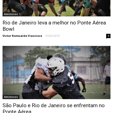
Amistosos
Rio de Janeiro leva a melhor no Ponte Aérea
Bowl
Victor Romualdo Francisco
-
05/02/2019
0
Amistosos
São Paulo e Rio de Janeiro se enfrentam no
Ponte Aérea...