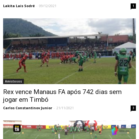
Lakita Lais Sodré
-
09/12/2021
1
Amistosos
Rex vence Manaus FA após 742 dias sem
jogar em Timbó
Carlos Constantinov Junior
-
21/11/2021
3