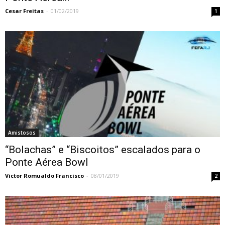
Cesar Freitas
-
01/02/2019
1
Amistosos
“Bolachas” e “Biscoitos” escalados para o
Ponte Aérea Bowl
Victor Romualdo Francisco
-
08/01/2019
2