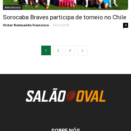
Amistosos
Sorocaba Braves participa de torneio no Chile
Victor Romualdo Francisco
-
04/12/2018
0
1
2
3
SOBRE NÓS