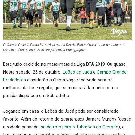
O Campo Grande Predadores viaja para o Distrito Federal para tentar desbancar o
favorito Leões de Judá Foto: Vegas Action Photography
Está tudo decidido no mata-mata da Liga BFA 2019. Ou quase.
Neste sábado, 26 de outubro,
Leões de Judá
e
Campo Grande
Predadores
disputarão a última vaga reservada para os
melhores da fase regular, que se encerará também com a
partida, disputada em Sobradinho.
Jogando em casa, o Leões de Judá pode ser considerado
favorito. Além do retorno do
quarterback
Jamere Murphy (desde
a rodada passada,
na derrota para o Tubarões do Cerrado
), o
time candango
já derrotou o time visitante na primeira partida
,