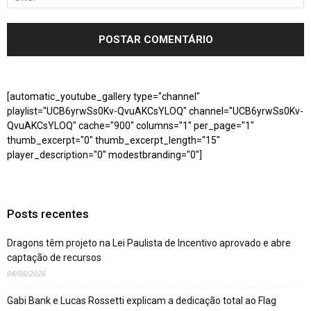
[automatic_youtube_gallery type="channel"
playlist="UCB6yrwSs0Kv-QvuAKCsYLOQ" channel="UCB6yrwSs0Kv-
QvuAKCsYLOQ" cache="900" columns="1" per_page="1"
thumb_excerpt="0" thumb_excerpt_length="15"
player_description="0" modestbranding="0"]
Posts recentes
Dragons têm projeto na Lei Paulista de Incentivo aprovado e abre
captação de recursos
04/08/2026
Gabi Bank e Lucas Rossetti explicam a dedicação total ao Flag