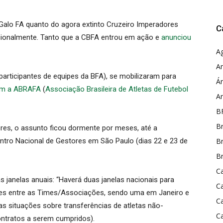
alo FA quanto do agora extinto Cruzeiro Imperadores
C
cionalmente. Tanto que a CBFA entrou em ação e
anunciou
A
A
participantes de equipes da BFA), se mobilizaram para
Ár
ram a ABRAFA
(
Associação Brasileira de Atletas de Futebol
A
B
Br
es, o assunto ficou dormente por meses, até a
tro Nacional de Gestores em São Paulo (dias 22 e 23 de
Br
Br
Ca
 janelas anuais: “Haverá duas janelas nacionais para
C
res entre as Times/Associações, sendo uma em Janeiro e
C
as situações sobre transferências de atletas não-
C
contratos a serem cumpridos).