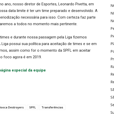
o ano, nosso diretor de Esportes, Leonardo Pivetta, em
N
ssa data limite é ter um time preparado e desenvolvido. A
N
periodização necessária para isso. Com certeza faz parte
No
icaremos a todos no momento mais pertinente.
P
Pi
times e durante nossa passagem pela Liga fizemos
P
Liga possui sua política para aceitação de times e se em
armos, assim como for o momento da SPFL em aceitar
P
so foco agora é em 2019.
P
Ra
página especial da equipe
R
Re
S
Sã
S
ooca Destroyers
SPFL
Transferências
S