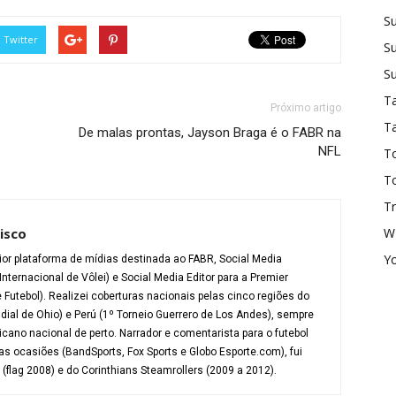
S
Twitter
Su
Su
Ta
Próximo artigo
T
De malas prontas, Jayson Braga é o FABR na
NFL
To
T
T
isco
W
Y
ior plataforma de mídias destinada ao FABR, Social Media
Internacional de Vôlei) e Social Media Editor para a Premier
Futebol). Realizei coberturas nacionais pelas cinco regiões do
ial de Ohio) e Perú (1º Torneio Guerrero de Los Andes), sempre
ano nacional de perto. Narrador e comentarista para o futebol
s ocasiões (BandSports, Fox Sports e Globo Esporte.com), fui
flag 2008) e do Corinthians Steamrollers (2009 a 2012).