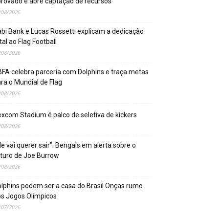
rovado e abre captação de recursos
/08/2026
bi Bank e Lucas Rossetti explicam a dedicação
tal ao Flag Football
/08/2026
FA celebra parceria com Dolphins e traça metas
ra o Mundial de Flag
/08/2026
xcom Stadium é palco de seletiva de kickers
/08/2026
le vai querer sair”: Bengals em alerta sobre o
turo de Joe Burrow
/08/2026
lphins podem ser a casa do Brasil Onças rumo
s Jogos Olímpicos
/07/2026