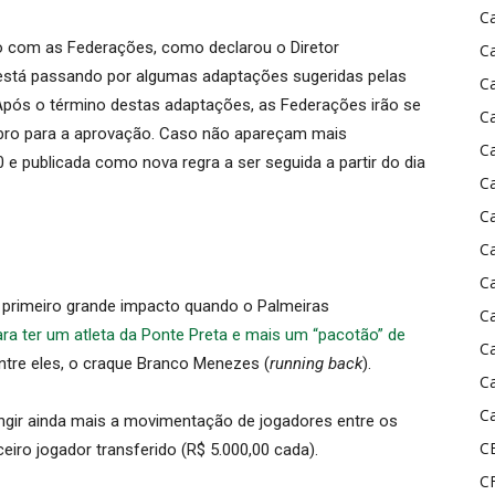
C
o com as Federações, como declarou o Diretor
C
a está passando por algumas adaptações sugeridas pelas
C
 Após o término destas adaptações, as Federações irão se
C
bro para a aprovação. Caso não apareçam mais
C
 e publicada como nova regra a ser seguida a partir do dia
C
C
C
C
u primeiro grande impacto quando o Palmeiras
C
ra ter um atleta da Ponte Preta e mais um “pacotão” de
C
entre eles, o craque Branco Menezes (
running back
).
C
Ca
ringir ainda mais a movimentação de jogadores entre os
C
ceiro jogador transferido (R$ 5.000,00 cada).
C