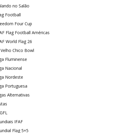
alando no Salão
ag Football
reedom Four Cup
AF Flag Football Américas
AF World Flag 26
I Velho Chico Bowl
ga Fluminense
ga Nacional
iga Nordeste
iga Portuguesa
gas Alternativas
stas
GFL
ndiais IFAF
ndial Flag 5×5