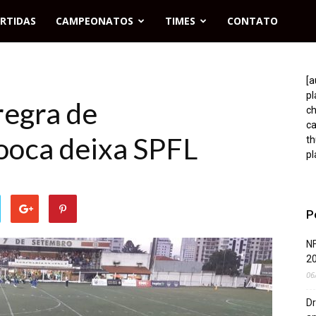
RTIDAS
CAMPEONATOS
TIMES
CONTATO
[a
p
regra de
c
c
ooca deixa SPFL
t
pl
P
NF
2
06
Dr