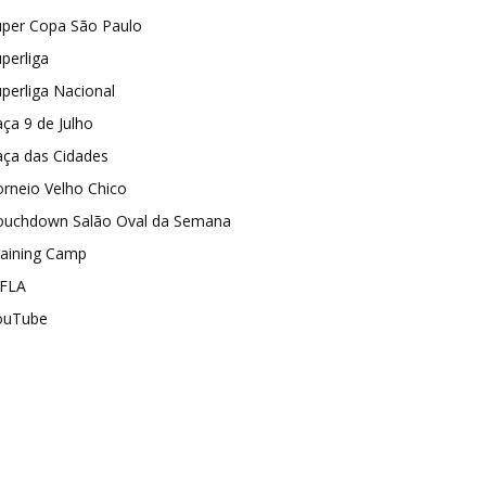
uper Copa São Paulo
perliga
perliga Nacional
ça 9 de Julho
aça das Cidades
rneio Velho Chico
ouchdown Salão Oval da Semana
raining Camp
FLA
ouTube