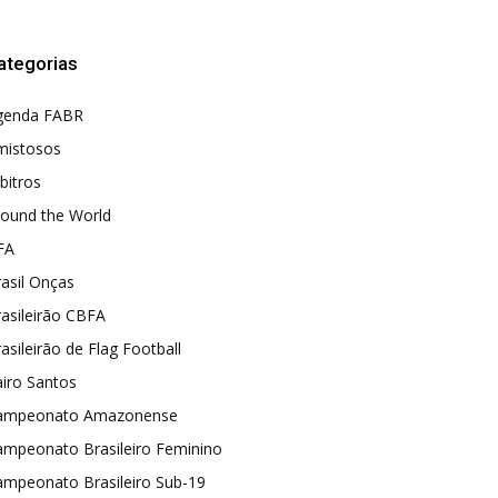
ategorias
genda FABR
mistosos
bitros
round the World
FA
asil Onças
asileirão CBFA
asileirão de Flag Football
iro Santos
ampeonato Amazonense
ampeonato Brasileiro Feminino
ampeonato Brasileiro Sub-19