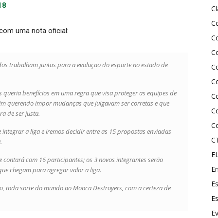
18
C
C
om uma nota oficial:
Co
Co
todos trabalham juntos para a evolução do esporte no estado de
C
C
s queria benefícios em uma regra que visa proteger as equipes de
C
 sim querendo impor mudanças que julgavam ser corretas e que
C
a de ser justa.
C
tegrar a liga e iremos decidir entre as 15 propostas enviadas
C
.
E
e contará com 16 participantes; os 3 novos integrantes serão
En
que chegam para agregar valor a liga.
Es
o, toda sorte do mundo ao Mooca Destroyers, com a certeza de
Es
E