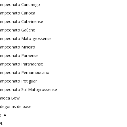
ampeonato Candango
ampeonato Carioca
ampeonato Catarinense
ampeonato Gaúcho
ampeonato Mato-grossense
ampeonato Mineiro
ampeonato Paraense
ampeonato Paranaense
ampeonato Pernambucano
ampeonato Potiguar
ampeonato Sul-Matogrossense
arioca Bowl
tegorias de base
BFA
FL