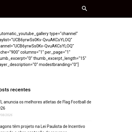
utomatic_youtube_gallery type="channel"
laylist="UCB6yrwSs0Kv-QvuAKCsYLOQ"
hannel="UCB6yrwSs0Kv-QvuAKCsYLOQ"
ache="900" columns="1" per_page="1"
humb_excerpt="0" thumb_excerpt_length="15"
ayer_description="0" modestbranding="0"]
osts recentes
L anuncia os melhores atletas de Flag Football de
026
/08/2026
agons têm projeto na Lei Paulista de Incentivo