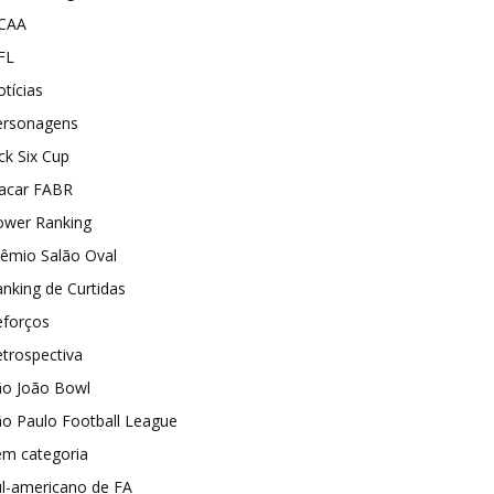
CAA
FL
tícias
ersonagens
ck Six Cup
lacar FABR
ower Ranking
rêmio Salão Oval
nking de Curtidas
eforços
trospectiva
ão João Bowl
o Paulo Football League
em categoria
ul-americano de FA