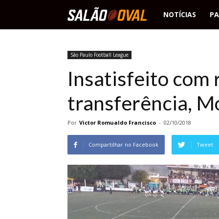
Salão
NOTÍCIAS
PA
Oval
São Paulo Football League
Insatisfeito com 
transferência, M
Por
Victor Romualdo Francisco
-
02/10/2018
Compartilhar no Facebook
Tweet