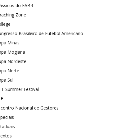
lássicos do FABR
oaching Zone
llege
ngresso Brasileiro de Futebol Americano
opa Minas
opa Mogiana
opa Nordeste
opa Norte
opa Sul
TT Summer Festival
LF
contro Nacional de Gestores
peciais
taduais
ventos