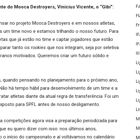
F
te do Mooca Destroyers, Vinícius Vicente, o “Gibi”:
Fl
ensar no projeto Mooca Destroyers e em nossos atletas,
F
 um time novo e estamos trilhando o nosso futuro. Para
IF
etas que já estão no time e captar jogadores que estão
IF
eparar tanto os
rookies
que nos integram, seja por seletiva
II
eranos motivados. Queremos criar um futuro sólido e
Li
Li
quando pensando no planejamento para o próximo ano,
L
ão há tempo hábil para desenvolvimento de um time e a
L
tar atletas diante da atual regra de transferência. Foi um
Li
exposto para SPFL antes de nosso desligamento.
Li
M
a competições agora visa a preparação periodizada para
Mu
que eu quero dizer com isso: nos últimos anos,
 o início do campeonato e aí voltávamos no calendário
Mu