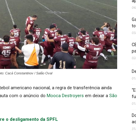
ap
04
Ga
to
03
CB
pa
02
De
o: Cacá Constantinov / Salão Oval
01
ebol americano nacional, a regra de transferência ainda
“E
 pauta com o anúncio do
Mooca Destroyers
em deixar a
São
fu
01
Do
bre o desligamento da SPFL
ao
31