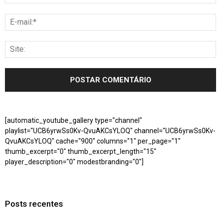
[automatic_youtube_gallery type="channel"
playlist="UCB6yrwSs0Kv-QvuAKCsYLOQ" channel="UCB6yrwSs0Kv-
QvuAKCsYLOQ" cache="900" columns="1" per_page="1"
thumb_excerpt="0" thumb_excerpt_length="15"
player_description="0" modestbranding="0"]
Posts recentes