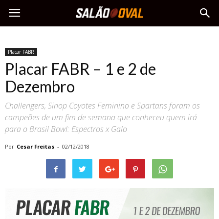
Placar FABR
Placar FABR – 1 e 2 de
Dezembro
Challengers, Sinop Coyotes Feminino e Spartans foram os
campeões de um fim de semana que conheceu quem irá
para o Brasil Bowl: Espectros x Galo
Por
Cesar Freitas
-
02/12/2018