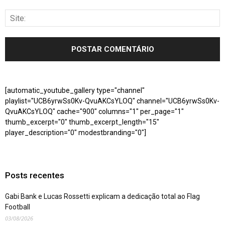
[automatic_youtube_gallery type="channel"
playlist="UCB6yrwSs0Kv-QvuAKCsYLOQ" channel="UCB6yrwSs0Kv-
QvuAKCsYLOQ" cache="900" columns="1" per_page="1"
thumb_excerpt="0" thumb_excerpt_length="15"
player_description="0" modestbranding="0"]
Posts recentes
Gabi Bank e Lucas Rossetti explicam a dedicação total ao Flag
Football
03/08/2026