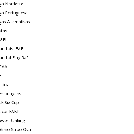
iga Nordeste
iga Portuguesa
gas Alternativas
stas
GFL
ndiais IFAF
ndial Flag 5×5
CAA
FL
tícias
ersonagens
ck Six Cup
lacar FABR
ower Ranking
rêmio Salão Oval