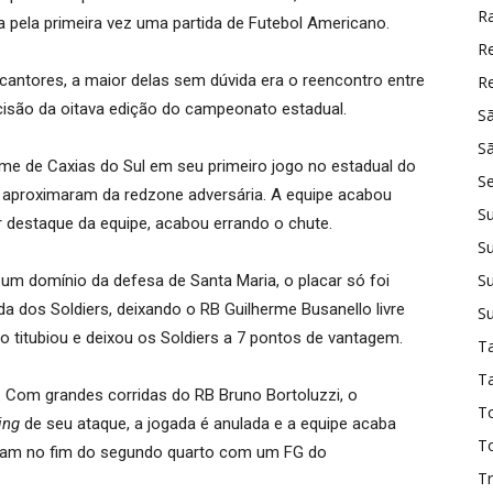
Ra
a pela primeira vez uma partida de Futebol Americano.
R
 cantores, a maior delas sem dúvida era o reencontro entre
Re
cisão da oitava edição do campeonato estadual.
S
Sã
time de Caxias do Sul em seu primeiro jogo no estadual do
S
aproximaram da redzone adversária. A equipe acabou
S
r destaque da equipe, acabou errando o chute.
S
Su
um domínio da defesa de Santa Maria, o placar só foi
 dos Soldiers, deixando o RB Guilherme Busanello livre
Su
o titubiou e deixou os Soldiers a 7 pontos de vantagem.
Ta
T
. Com grandes corridas do RB Bruno Bortoluzzi, o
To
ing
de seu ataque, a jogada é anulada e a equipe acaba
T
ieram no fim do segundo quarto com um FG do
T