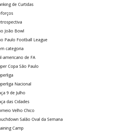
nking de Curtidas
eforços
trospectiva
ão João Bowl
o Paulo Football League
em categoria
ul-americano de FA
uper Copa São Paulo
perliga
perliga Nacional
ça 9 de Julho
aça das Cidades
rneio Velho Chico
ouchdown Salão Oval da Semana
raining Camp