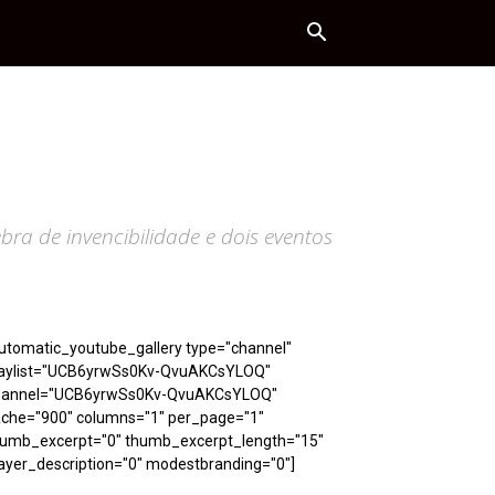
ra de invencibilidade e dois eventos
utomatic_youtube_gallery type="channel"
laylist="UCB6yrwSs0Kv-QvuAKCsYLOQ"
hannel="UCB6yrwSs0Kv-QvuAKCsYLOQ"
ache="900" columns="1" per_page="1"
humb_excerpt="0" thumb_excerpt_length="15"
ayer_description="0" modestbranding="0"]