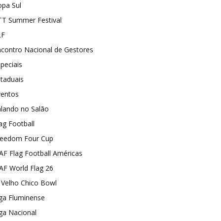
opa Sul
TT Summer Festival
LF
contro Nacional de Gestores
peciais
taduais
ventos
alando no Salão
ag Football
reedom Four Cup
AF Flag Football Américas
AF World Flag 26
I Velho Chico Bowl
ga Fluminense
ga Nacional