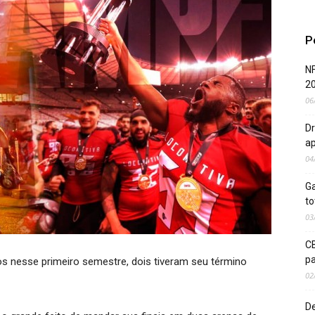
P
NF
2
06
Dr
ap
04
Ga
to
03
CB
pa
s nesse primeiro semestre, dois tiveram seu término
02
De