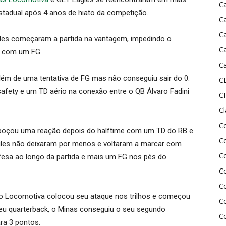
C
estadual após 4 anos de hiato da competição.
C
C
gles começaram a partida na vantagem, impedindo o
C
ar com um FG.
Ca
lém de uma tentativa de FG mas não conseguiu sair do 0.
C
fety e um TD aério na conexão entre o QB Álvaro Fadini
C
C
C
sboçou uma reação depois do halftime com um TD do RB e
Co
gles não deixaram por menos e voltaram a marcar com
Co
fesa ao longo da partida e mais um FG nos pés do
C
C
do Locomotiva colocou seu ataque nos trilhos e começou
C
seu quarterback, o Minas conseguiu o seu segundo
C
ra 3 pontos.