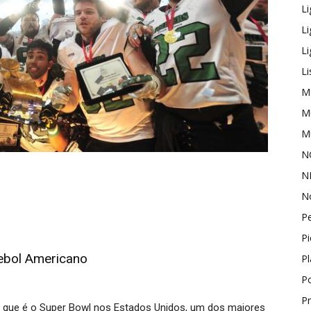
L
L
Li
Li
M
Mu
Mu
N
N
No
P
Pi
ebol Americano
P
P
P
o que é o Super Bowl nos Estados Unidos, um dos maiores