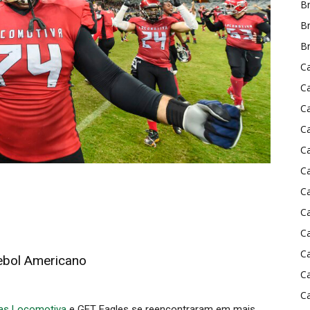
Br
Br
Br
Ca
C
C
C
C
C
C
C
C
C
ebol Americano
C
C
as Locomotiva
e GET Eagles se reencontraram em mais