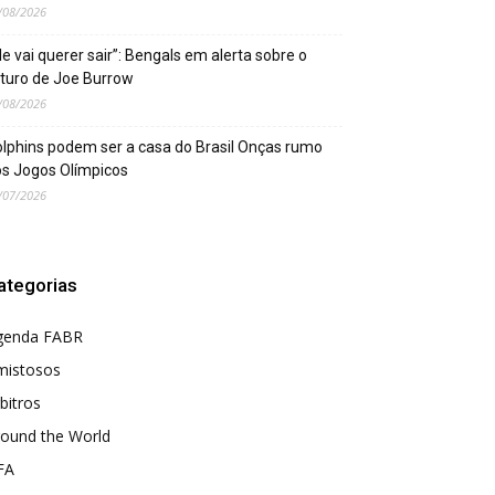
/08/2026
le vai querer sair”: Bengals em alerta sobre o
turo de Joe Burrow
/08/2026
lphins podem ser a casa do Brasil Onças rumo
s Jogos Olímpicos
/07/2026
ategorias
genda FABR
mistosos
bitros
round the World
FA