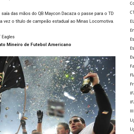
C
C
go, saía das mãos do QB Maycon Dacaza o passe para o TD
E
uma vez o título de campeão estadual ao Minas Locomotiva.
En
 Eagles
Es
to Mineiro de Futebol Americano
Es
E
F
Fl
F
IF
IF
II
Li
Li