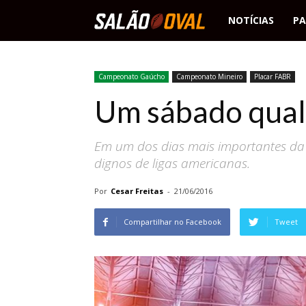
Salão
NOTÍCIAS
PA
Oval
Campeonato Gaúcho
Campeonato Mineiro
Placar FABR
Um sábado qua
Em um dos dias mais importantes da h
dignos de ligas americanas.
Por
Cesar Freitas
-
21/06/2016
Compartilhar no Facebook
Tweet