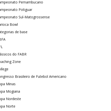
ampeonato Pernambucano
ampeonato Potiguar
ampeonato Sul-Matogrossense
arioca Bowl
tegorias de base
BFA
FL
lássicos do FABR
oaching Zone
llege
ngresso Brasileiro de Futebol Americano
opa Minas
opa Mogiana
opa Nordeste
opa Norte