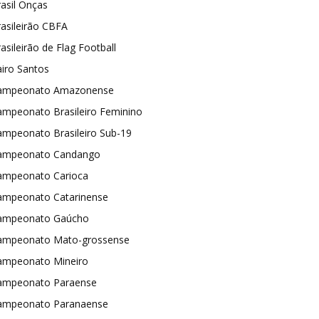
asil Onças
asileirão CBFA
asileirão de Flag Football
iro Santos
ampeonato Amazonense
ampeonato Brasileiro Feminino
ampeonato Brasileiro Sub-19
ampeonato Candango
ampeonato Carioca
ampeonato Catarinense
ampeonato Gaúcho
ampeonato Mato-grossense
ampeonato Mineiro
ampeonato Paraense
ampeonato Paranaense