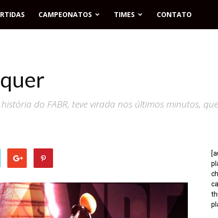
RTIDAS
CAMPEONATOS
TIMES
CONTATO
lquer
istória do FABR, teve virada nos últimos minutos, queb
[a
p
c
c
t
pl