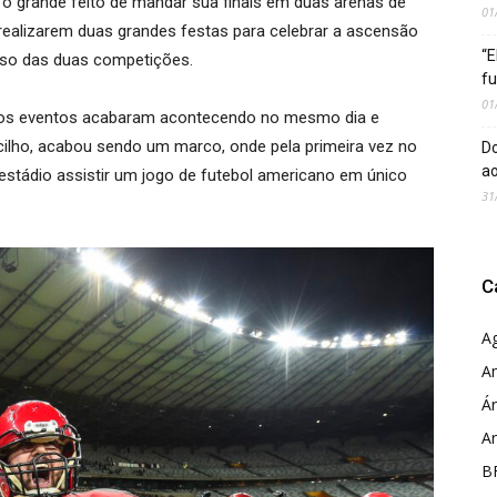
 o grande feito de mandar sua finais em duas arenas de
01
realizarem duas grandes festas para celebrar a ascensão
“E
sso das duas competições.
fu
01
 os eventos acabaram acontecendo no mesmo dia e
cilho, acabou sendo um marco, onde pela primeira vez no
Do
ao
estádio assistir um jogo de futebol americano em único
31
C
A
A
Ár
A
B