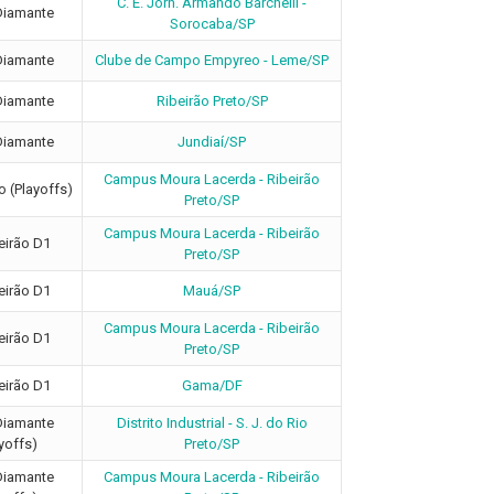
C. E. Jorn. Armando Barchelli -
Diamante
Sorocaba/SP
Diamante
Clube de Campo Empyreo - Leme/SP
Diamante
Ribeirão Preto/SP
Diamante
Jundiaí/SP
Campus Moura Lacerda - Ribeirão
o (Playoffs)
Preto/SP
Campus Moura Lacerda - Ribeirão
eirão D1
Preto/SP
eirão D1
Mauá/SP
Campus Moura Lacerda - Ribeirão
eirão D1
Preto/SP
eirão D1
Gama/DF
Diamante
Distrito Industrial - S. J. do Rio
yoffs)
Preto/SP
Diamante
Campus Moura Lacerda - Ribeirão