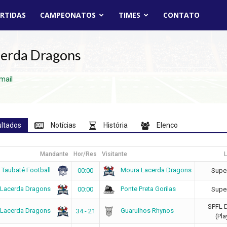
RTIDAS
CAMPEONATOS
TIMES
CONTATO
erda Dragons
mail
ultados
Notícias
História
Elenco
Mandante
Hor/Res
Visitante
L
Taubaté Football
Moura Lacerda Dragons
00:00
Super
 Lacerda Dragons
Ponte Preta Gorilas
00:00
Super
SPFL 
 Lacerda Dragons
Guarulhos Rhynos
34 - 21
(Pla