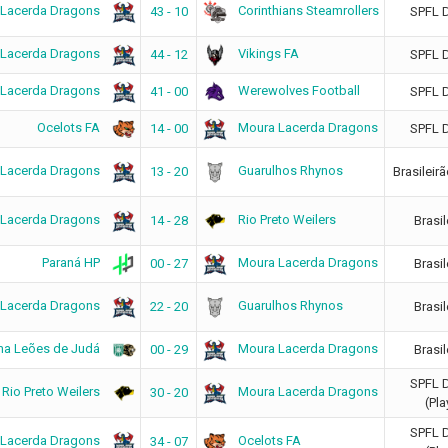
 Lacerda Dragons
Corinthians Steamrollers
43 - 10
SPFL 
 Lacerda Dragons
Vikings FA
44 - 12
SPFL 
 Lacerda Dragons
Werewolves Football
41 - 00
SPFL 
Ocelots FA
Moura Lacerda Dragons
14 - 00
SPFL 
 Lacerda Dragons
Guarulhos Rhynos
13 - 20
Brasileirã
 Lacerda Dragons
Rio Preto Weilers
14 - 28
Brasil
Paraná HP
Moura Lacerda Dragons
00 - 27
Brasil
 Lacerda Dragons
Guarulhos Rhynos
22 - 20
Brasil
a Leões de Judá
Moura Lacerda Dragons
00 - 29
Brasil
SPFL 
Rio Preto Weilers
Moura Lacerda Dragons
30 - 20
(Pla
SPFL 
 Lacerda Dragons
Ocelots FA
34 - 07