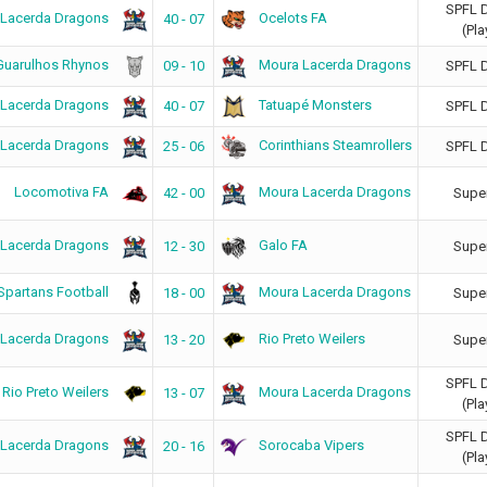
SPFL 
 Lacerda Dragons
Ocelots FA
40 - 07
(Pla
Guarulhos Rhynos
Moura Lacerda Dragons
09 - 10
SPFL 
 Lacerda Dragons
Tatuapé Monsters
40 - 07
SPFL 
 Lacerda Dragons
Corinthians Steamrollers
25 - 06
SPFL 
Locomotiva FA
Moura Lacerda Dragons
42 - 00
Super
 Lacerda Dragons
Galo FA
12 - 30
Super
Spartans Football
Moura Lacerda Dragons
18 - 00
Super
 Lacerda Dragons
Rio Preto Weilers
13 - 20
Super
SPFL 
Rio Preto Weilers
Moura Lacerda Dragons
13 - 07
(Pla
SPFL 
 Lacerda Dragons
Sorocaba Vipers
20 - 16
(Pla