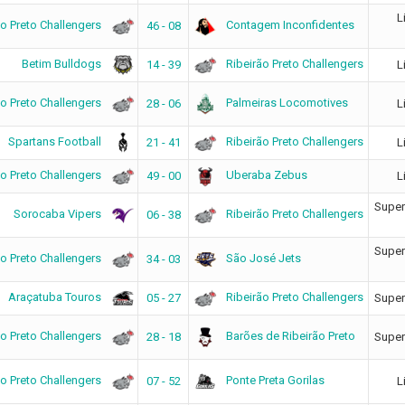
L
ão Preto Challengers
Contagem Inconfidentes
46 - 08
Betim Bulldogs
Ribeirão Preto Challengers
14 - 39
L
ão Preto Challengers
Palmeiras Locomotives
28 - 06
L
Spartans Football
Ribeirão Preto Challengers
21 - 41
L
ão Preto Challengers
Uberaba Zebus
49 - 00
L
Super
Sorocaba Vipers
Ribeirão Preto Challengers
06 - 38
Super
ão Preto Challengers
São José Jets
34 - 03
Araçatuba Touros
Ribeirão Preto Challengers
05 - 27
Super
ão Preto Challengers
Barões de Ribeirão Preto
28 - 18
Super
ão Preto Challengers
Ponte Preta Gorilas
07 - 52
L