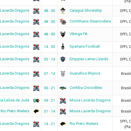
(Pla
 Lacerda Dragons
Caraguá Ghostship
48 - 00
SPFL 
 Lacerda Dragons
Corinthians Steamrollers
48 - 00
SPFL 
 Lacerda Dragons
Vikings FA
48 - 00
SPFL 
 Lacerda Dragons
Spartans Football
14 - 03
SPFL 
 Lacerda Dragons
Empyreo Leme Lizards
33 - 14
SPFL 
 Lacerda Dragons
Guarulhos Rhynos
07 - 14
Brasil
 Lacerda Dragons
Coritiba Crocodiles
00 - 21
Brasil
a Leões de Judá
Moura Lacerda Dragons
09 - 21
Brasil
Rio Preto Weilers
Moura Lacerda Dragons
31 - 14
Brasil
SPFL 
 Lacerda Dragons
Rio Preto Weilers
14 - 21
(Pla