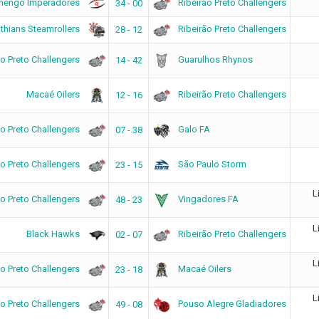
mengo Imperadores
Ribeirão Preto Challengers
34 - 00
nthians Steamrollers
Ribeirão Preto Challengers
28 - 12
ão Preto Challengers
Guarulhos Rhynos
14 - 42
Macaé Oilers
Ribeirão Preto Challengers
12 - 16
ão Preto Challengers
Galo FA
07 - 38
ão Preto Challengers
São Paulo Storm
23 - 15
L
ão Preto Challengers
Vingadores FA
48 - 23
L
Black Hawks
Ribeirão Preto Challengers
02 - 07
L
ão Preto Challengers
Macaé Oilers
23 - 18
L
ão Preto Challengers
Pouso Alegre Gladiadores
49 - 08