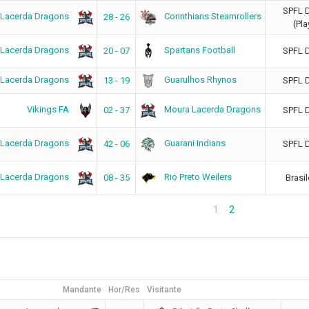
SPFL 
 Lacerda Dragons
Corinthians Steamrollers
28 - 26
(Pla
 Lacerda Dragons
Spartans Football
20 - 07
SPFL 
 Lacerda Dragons
Guarulhos Rhynos
13 - 19
SPFL 
Vikings FA
Moura Lacerda Dragons
02 - 37
SPFL 
 Lacerda Dragons
Guarani Indians
42 - 06
SPFL 
 Lacerda Dragons
Rio Preto Weilers
08 - 35
Brasil
1
2
Mandante
Hor/Res
Visitante