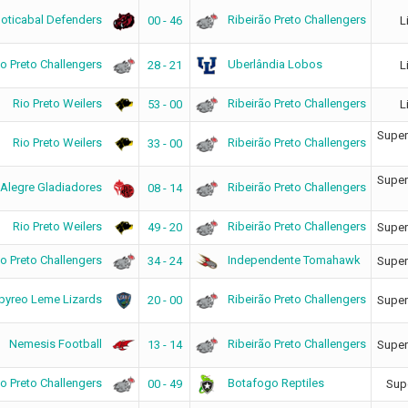
oticabal Defenders
Ribeirão Preto Challengers
00 - 46
L
ão Preto Challengers
Uberlândia Lobos
28 - 21
L
Rio Preto Weilers
Ribeirão Preto Challengers
53 - 00
L
Super
Rio Preto Weilers
Ribeirão Preto Challengers
33 - 00
Super
Alegre Gladiadores
Ribeirão Preto Challengers
08 - 14
Rio Preto Weilers
Ribeirão Preto Challengers
49 - 20
Super
ão Preto Challengers
Independente Tomahawk
34 - 24
Super
yreo Leme Lizards
Ribeirão Preto Challengers
20 - 00
Super
Nemesis Football
Ribeirão Preto Challengers
13 - 14
Super
ão Preto Challengers
Botafogo Reptiles
00 - 49
Supe