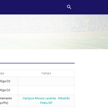
iga
Campo
liga D2
liga D2
Diamante
Campus Moura Lacerda - Ribeirão
yoffs)
Preto/SP