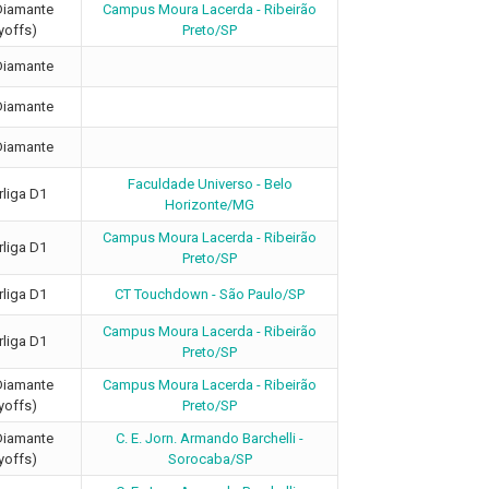
Diamante
Campus Moura Lacerda - Ribeirão
yoffs)
Preto/SP
Diamante
Diamante
Diamante
Faculdade Universo - Belo
liga D1
Horizonte/MG
Campus Moura Lacerda - Ribeirão
liga D1
Preto/SP
liga D1
CT Touchdown - São Paulo/SP
Campus Moura Lacerda - Ribeirão
liga D1
Preto/SP
Diamante
Campus Moura Lacerda - Ribeirão
yoffs)
Preto/SP
Diamante
C. E. Jorn. Armando Barchelli -
yoffs)
Sorocaba/SP