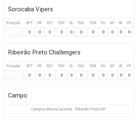
Sorocaba Vipers
Posição
2PT
FR
TDT
TDP
IS
TDC
TDR
FG
XP
IR
FP
0
0
0
0
0
0
0
0
0
0
0
Ribeirão Preto Challengers
Posição
2PT
FR
TDT
TDP
IS
TDC
TDR
FG
XP
IR
FP
0
0
0
0
0
0
0
0
0
0
0
Campo
Campus Moura Lacerda - Ribeirão Preto/SP