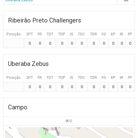
Ribeirão Preto Challengers
Posição
2PT
FR
TDT
TDP
IS
TDC
TDR
FG
XP
IR
FP
0
0
0
0
0
0
0
0
0
0
0
Uberaba Zebus
Posição
2PT
FR
TDT
TDP
IS
TDC
TDR
FG
XP
IR
FP
0
0
0
0
0
0
0
0
0
0
0
Campo
W.O.