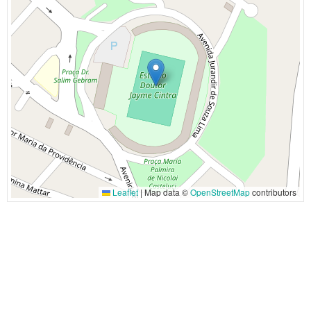
Leaflet
|
Map data ©
OpenStreetMap
contributors