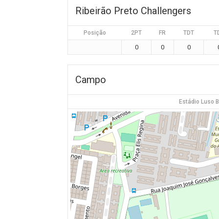
Ribeirão Preto Challengers
Posição
2PT
FR
TDT
T
0
0
0
Campo
Estádio Luso B