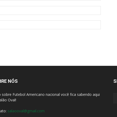
BRE NÓS
S
 sobre Futebol Americano nacional você fica sabendo aqui
alão Oval!
ato:
salaooval@gmail.com