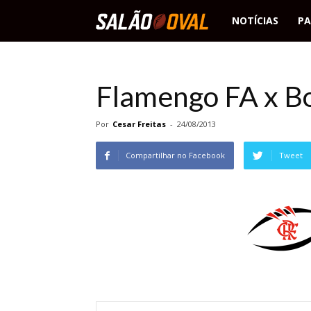
Salão
NOTÍCIAS
PA
Oval
Flamengo FA x B
Por
Cesar Freitas
-
24/08/2013
Compartilhar no Facebook
Tweet