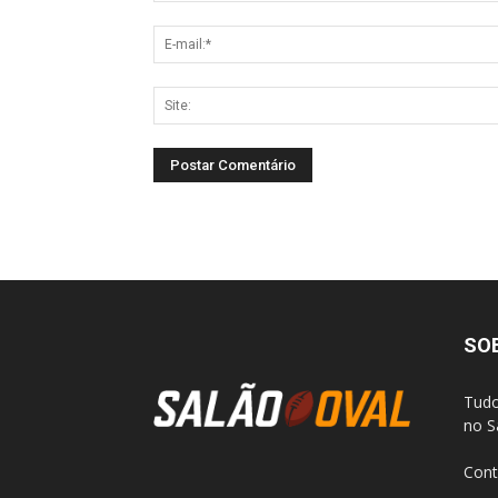
SO
Tudo
no S
Cont