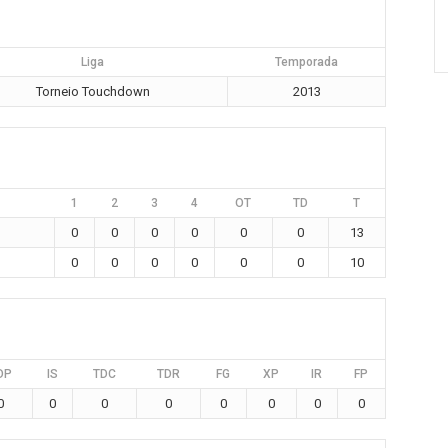
Liga
Temporada
Torneio Touchdown
2013
1
2
3
4
OT
TD
T
0
0
0
0
0
0
13
0
0
0
0
0
0
10
DP
IS
TDC
TDR
FG
XP
IR
FP
0
0
0
0
0
0
0
0