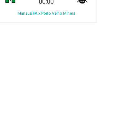
00:00
Manaus FA x Porto Velho Miners