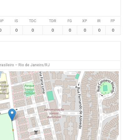
DP
IS
TDC
TDR
FG
XP
IR
FP
0
0
0
0
0
0
0
0
rasileiro – Rio de Janeiro/RJ