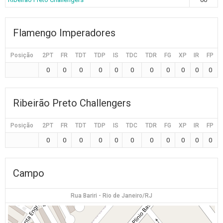
Flamengo Imperadores
Posição
2PT
FR
TDT
TDP
IS
TDC
TDR
FG
XP
IR
FP
0
0
0
0
0
0
0
0
0
0
0
Ribeirão Preto Challengers
Posição
2PT
FR
TDT
TDP
IS
TDC
TDR
FG
XP
IR
FP
0
0
0
0
0
0
0
0
0
0
0
Campo
Rua Bariri - Rio de Janeiro/RJ