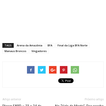
TAGS
Arena da Amazônia
BFA
Final da Liga BFA Norte
Manaus Broncos
Vingadores
Artigo anterior
Próximo artigo
Placar FABR – 23 e 24 de
No “Vale da Morte”, Rex recebe