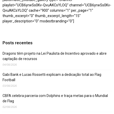
playlist="UCB6yrwSs0Kv-QvuAKCsYLOQ" channel="UCB6yrwSs0Kv-
QvuAKCsYLOQ" cache="900" columns="1" per_page="1"
thumb_excerpt="0" thumb_excerpt_length="15"
player_description="0" modestbranding="0"]
Posts recentes
Dragons têm projeto na Lei Paulista de Incentivo aprovado e abre
captação de recursos
04/08/2026
Gabi Bank e Lucas Rossetti explicam a dedicação total ao Flag
Football
03/08/2026
CBFA celebra parceria com Dolphins e traça metas para o Mundial
de Flag
02/08/2026