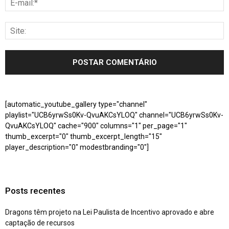
[automatic_youtube_gallery type="channel"
playlist="UCB6yrwSs0Kv-QvuAKCsYLOQ" channel="UCB6yrwSs0Kv-
QvuAKCsYLOQ" cache="900" columns="1" per_page="1"
thumb_excerpt="0" thumb_excerpt_length="15"
player_description="0" modestbranding="0"]
Posts recentes
Dragons têm projeto na Lei Paulista de Incentivo aprovado e abre
captação de recursos