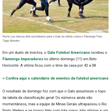
Parris Lee marcou dois touchdowns para o Galo na vitória contra o Flamengo Foto:
Tiago Munden
Em um duelo de invictos, o
Galo Futebol Americano
recebeu o
Flamengo Imperadores
no último domingo (11) em Belo
Horizonte. A vitória ficou com o time da casa por 42 a 08.
> Confira aqui o calendário de eventos de futebol americano
O resultado de domingo fez com que o Galo assumisse o topo
da tabela da classificação geral. Os números ainda são
momentâneos, mas a equipe de Minas Gerais ultrapassou o Rio
Preto Weilers e se tornou líder com três jogos, três vitórias e um