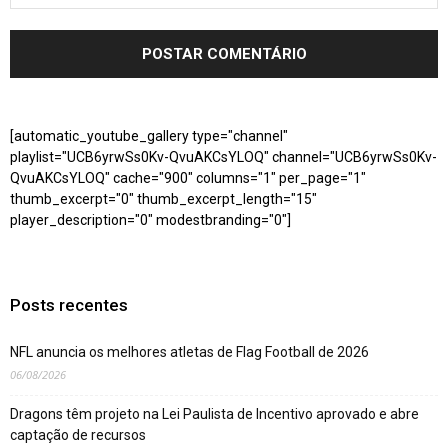
[automatic_youtube_gallery type="channel"
playlist="UCB6yrwSs0Kv-QvuAKCsYLOQ" channel="UCB6yrwSs0Kv-
QvuAKCsYLOQ" cache="900" columns="1" per_page="1"
thumb_excerpt="0" thumb_excerpt_length="15"
player_description="0" modestbranding="0"]
Posts recentes
NFL anuncia os melhores atletas de Flag Football de 2026
06/08/2026
Dragons têm projeto na Lei Paulista de Incentivo aprovado e abre
captação de recursos