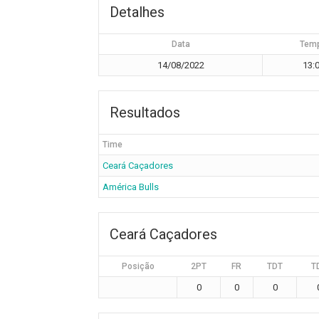
Detalhes
Data
Tem
14/08/2022
13:
Resultados
Time
Ceará Caçadores
América Bulls
Ceará Caçadores
Posição
2PT
FR
TDT
T
0
0
0