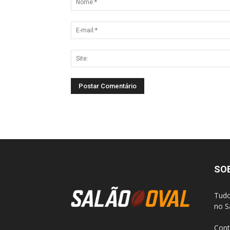
SO
Tudo
no S
Cont