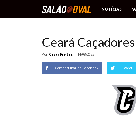
Salão
NOTÍCIAS
PA
Oval
Ceará Caçadores 
Por
Cesar Freitas
-
14/08/2022
Compartilhar no Facebook
Tweet