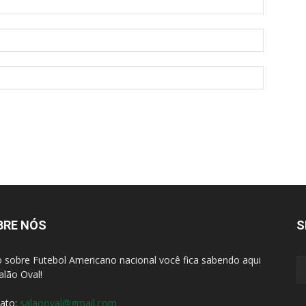
BRE NÓS
S
 sobre Futebol Americano nacional você fica sabendo aqui
alão Oval!
ato:
salaooval@gmail.com