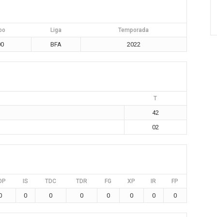
po
Liga
Temporada
00
BFA
2022
T
42
02
DP
IS
TDC
TDR
FG
XP
IR
FP
0
0
0
0
0
0
0
0