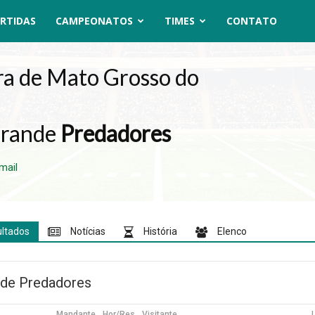
RTIDAS
CAMPEONATOS
TIMES
CONTATO
rande
Predadores
mail
ultados
Notícias
História
Elenco
de Predadores
Mandante
Hor/Res
Visitante