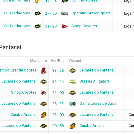
Sorriso Hornets
CG Predadores
19 - 48
Liga 
CG Predadores
Operário Gravediggers
27 - 00
Liga 
CG Predadores
Sinop Coyotes
31 - 28
Liga 
Pantanal
Mandante
Hor/Res
Visitante
ampo Grande Cobras
Jacarés do Pantanal
33 - 26
Jacarés do Pantanal
Brasília Alligators
31 - 14
Sinop Coyotes
Jacarés do Pantanal
21 - 00
Jacarés do Pantanal
Gama Leões de Judá
28 - 23
Cuiabá Arsenal
Jacarés do Pantanal
93 - 00
Ca
Jacarés do Pantanal
Cuiabá Arsenal
00 - 58
Ca