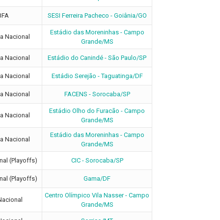
BFA
SESI Ferreira Pacheco - Goiânia/GO
Estádio das Moreninhas - Campo
ga Nacional
Grande/MS
ga Nacional
Estádio do Canindé - São Paulo/SP
ga Nacional
Estádio Serejão - Taguatinga/DF
ga Nacional
FACENS - Sorocaba/SP
Estádio Olho do Furacão - Campo
ga Nacional
Grande/MS
Estádio das Moreninhas - Campo
ga Nacional
Grande/MS
nal (Playoffs)
CIC - Sorocaba/SP
nal (Playoffs)
Gama/DF
Centro Olímpico Vila Nasser - Campo
Nacional
Grande/MS