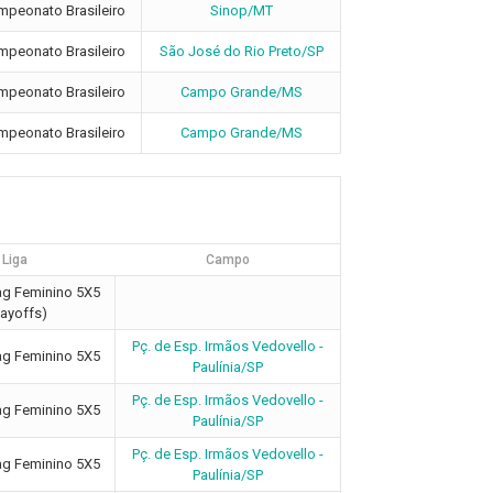
mpeonato Brasileiro
Sinop/MT
mpeonato Brasileiro
São José do Rio Preto/SP
mpeonato Brasileiro
Campo Grande/MS
mpeonato Brasileiro
Campo Grande/MS
Liga
Campo
ag Feminino 5X5
layoffs)
Pç. de Esp. Irmãos Vedovello -
ag Feminino 5X5
Paulínia/SP
Pç. de Esp. Irmãos Vedovello -
ag Feminino 5X5
Paulínia/SP
Pç. de Esp. Irmãos Vedovello -
ag Feminino 5X5
Paulínia/SP