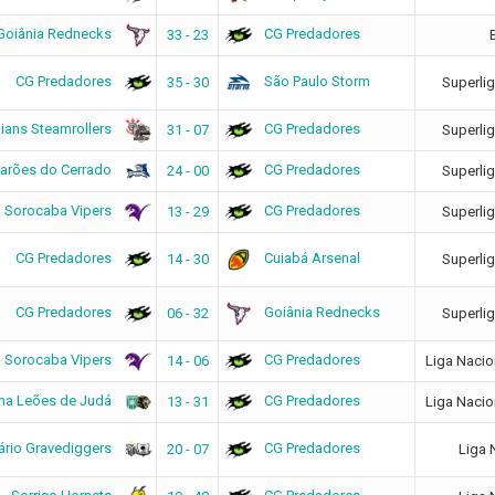
Goiânia Rednecks
CG Predadores
33 - 23
CG Predadores
São Paulo Storm
35 - 30
Superli
hians Steamrollers
CG Predadores
31 - 07
Superli
arões do Cerrado
CG Predadores
24 - 00
Superli
Sorocaba Vipers
CG Predadores
13 - 29
Superli
CG Predadores
Cuiabá Arsenal
14 - 30
Superli
CG Predadores
Goiânia Rednecks
06 - 32
Superli
Sorocaba Vipers
CG Predadores
14 - 06
Liga Nacio
a Leões de Judá
CG Predadores
13 - 31
Liga Nacio
ário Gravediggers
CG Predadores
20 - 07
Liga 