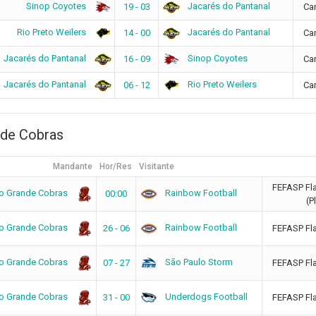
Sinop Coyotes
Jacarés do Pantanal
19 - 03
Ca
Rio Preto Weilers
Jacarés do Pantanal
14 - 00
Ca
Jacarés do Pantanal
Sinop Coyotes
16 - 09
Ca
Jacarés do Pantanal
Rio Preto Weilers
06 - 12
Ca
de Cobras
Mandante
Hor/Res
Visitante
FEFASP Fl
 Grande Cobras
Rainbow Football
00:00
(P
 Grande Cobras
Rainbow Football
26 - 06
FEFASP Fl
 Grande Cobras
São Paulo Storm
07 - 27
FEFASP Fl
 Grande Cobras
Underdogs Football
31 - 00
FEFASP Fl