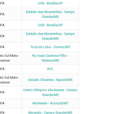
BFA
UCB - Brasília/DF
Estádio das Moreninhas - Campo
BFA
Grande/MS
BFA
UCB - Brasília/DF
Estádio das Moreninhas - Campo
BFA
Grande/MS
BFA
Toca do Lobo - Sorriso/MT
o Sul-Mato-
Pq. Isaac Cardoso Filho -
ssense
Terenos/MS
BFA
W.O.
o Sul-Mato-
Estádio Chavinha - Itaporã/MS
ssense
Centro Olímpico Vila Nasser - Campo
BFA
Grande/MS
BFA
Monteirão - Acorizal/MT
BFA
Morenão - Campo Grande/MS