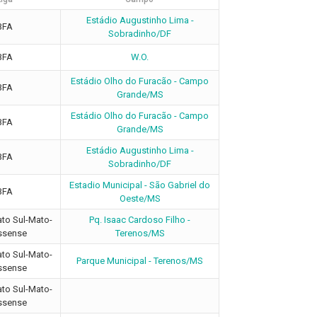
Estádio Augustinho Lima -
BFA
Sobradinho/DF
BFA
W.O.
Estádio Olho do Furacão - Campo
BFA
Grande/MS
Estádio Olho do Furacão - Campo
BFA
Grande/MS
Estádio Augustinho Lima -
BFA
Sobradinho/DF
Estadio Municipal - São Gabriel do
BFA
Oeste/MS
o Sul-Mato-
Pq. Isaac Cardoso Filho -
ssense
Terenos/MS
o Sul-Mato-
Parque Municipal - Terenos/MS
ssense
o Sul-Mato-
ssense