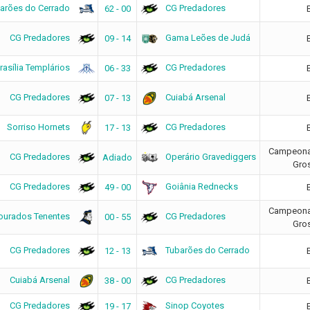
arões do Cerrado
CG Predadores
62 - 00
CG Predadores
Gama Leões de Judá
09 - 14
rasília Templários
CG Predadores
06 - 33
CG Predadores
Cuiabá Arsenal
07 - 13
Sorriso Hornets
CG Predadores
17 - 13
Campeonat
CG Predadores
Operário Gravediggers
Adiado
Gro
CG Predadores
Goiânia Rednecks
49 - 00
Campeonat
ourados Tenentes
CG Predadores
00 - 55
Gro
CG Predadores
Tubarões do Cerrado
12 - 13
Cuiabá Arsenal
CG Predadores
38 - 00
CG Predadores
Sinop Coyotes
19 - 17