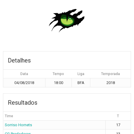
Detalhes
Data
Tempo
Liga
Temporada
04/08/2018
18:00
BFA
2018
Resultados
Time
T
Sorriso Hornets
17
CG Predadores
13