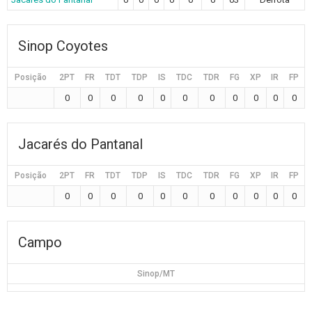
Sinop Coyotes
Posição
2PT
FR
TDT
TDP
IS
TDC
TDR
FG
XP
IR
FP
0
0
0
0
0
0
0
0
0
0
0
Jacarés do Pantanal
Posição
2PT
FR
TDT
TDP
IS
TDC
TDR
FG
XP
IR
FP
0
0
0
0
0
0
0
0
0
0
0
Campo
Sinop/MT