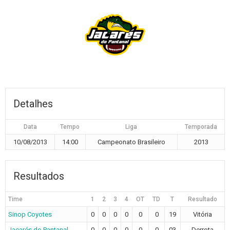
Detalhes
Data
Tempo
Liga
Temporada
10/08/2013
14:00
Campeonato Brasileiro
2013
Resultados
Time
1
2
3
4
OT
TD
T
Resultado
Sinop Coyotes
0
0
0
0
0
0
19
Vitória
Jacarés do Pantanal
0
0
0
0
0
0
03
Derrota