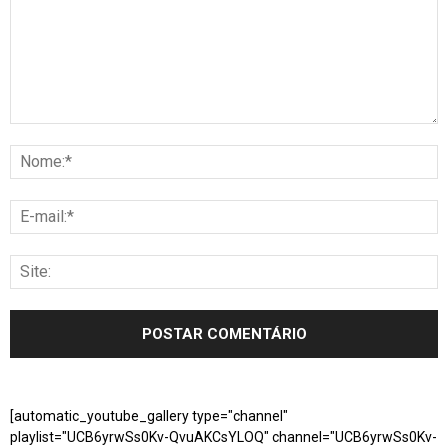
[automatic_youtube_gallery type="channel"
playlist="UCB6yrwSs0Kv-QvuAKCsYLOQ" channel="UCB6yrwSs0Kv-