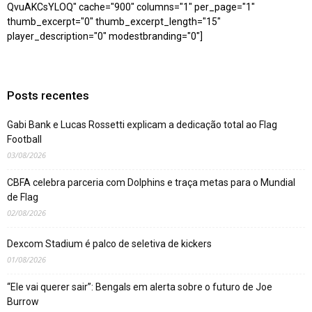
QvuAKCsYLOQ" cache="900" columns="1" per_page="1"
thumb_excerpt="0" thumb_excerpt_length="15"
player_description="0" modestbranding="0"]
Posts recentes
Gabi Bank e Lucas Rossetti explicam a dedicação total ao Flag
Football
03/08/2026
CBFA celebra parceria com Dolphins e traça metas para o Mundial
de Flag
02/08/2026
Dexcom Stadium é palco de seletiva de kickers
01/08/2026
“Ele vai querer sair”: Bengals em alerta sobre o futuro de Joe
Burrow