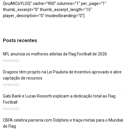
QvuAKCsYLOQ" cache="900" columns="1" per_page="1"
thumb_excerpt="0" thumb_excerpt_length="15"
player_description="0" modestbranding="0"]
Posts recentes
NFL anuncia os melhores atletas de Flag Football de 2026
06/08/2026
Dragons têm projeto na Lei Paulista de Incentivo aprovado e abre
captação de recursos
04/08/2026
Gabi Bank e Lucas Rossetti explicam a dedicação total ao Flag
Football
03/08/2026
CBFA celebra parceria com Dolphins e traça metas para o Mundial
de Flag