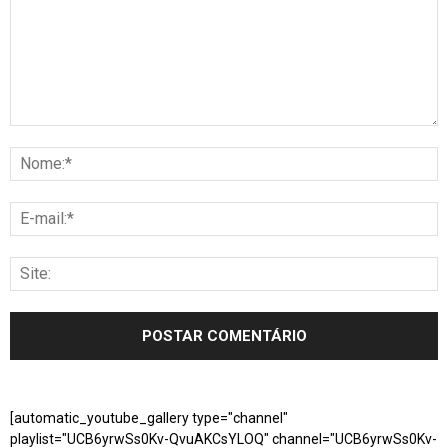
[automatic_youtube_gallery type="channel"
playlist="UCB6yrwSs0Kv-QvuAKCsYLOQ" channel="UCB6yrwSs0Kv-