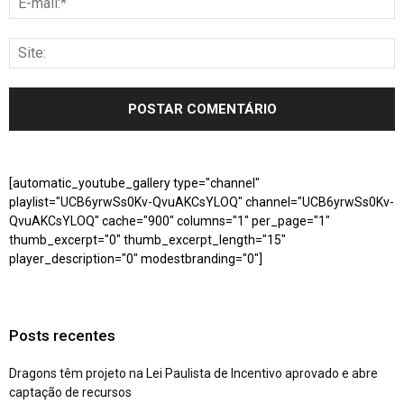
[automatic_youtube_gallery type="channel"
playlist="UCB6yrwSs0Kv-QvuAKCsYLOQ" channel="UCB6yrwSs0Kv-
QvuAKCsYLOQ" cache="900" columns="1" per_page="1"
thumb_excerpt="0" thumb_excerpt_length="15"
player_description="0" modestbranding="0"]
Posts recentes
Dragons têm projeto na Lei Paulista de Incentivo aprovado e abre
captação de recursos