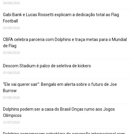
04/08/2026
Gabi Bank e Lucas Rossetti explicam a dedicação total ao Flag
Football
03/08/2026
CBFA celebra parceria com Dolphins e traça metas para o Mundial
de Flag
02/08/2026
Dexcom Stadium é palco de seletiva de kickers
01/08/2026
“Ele vai querer sair”: Bengals em alerta sobre o futuro de Joe
Burrow
01/08/2026
Dolphins podem ser a casa do Brasil Onças rumo aos Jogos
Olímpicos
31/07/2026
Dolphins comemoram estratégia de expansão internacional com