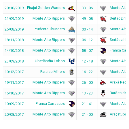
Pirajuí Golden Warriors
Monte Alto 
20/10/2019
33 - 06
Monte Alto Rippers
Sertãozinho
21/09/2019
49 - 08
Prudente Thunders
Monte Alto 
25/08/2019
00 - 14
Monte Alto Rippers
Sertãozinho
18/11/2018
06 - 12
Monte Alto Rippers
Franca Car
14/10/2018
58 - 07
Uberlândia Lobos
Monte Alto 
23/09/2018
12 - 18
Paraíso Miners
Monte Alto 
10/12/2017
16 - 22
Monte Alto Rippers
Araxá Red 
19/11/2017
26 - 00
Monte Alto Rippers
Barões de R
15/10/2017
13 - 23
Franca Carrascos
Monte Alto 
10/09/2017
21 - 41
Monte Alto Rippers
Araçatuba 
20/08/2017
21 - 00