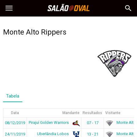
Monte Alto Rippers
Tabela
Data
Mandante
Resultados
Visitante
Pirajuí Golden Warriors
Monte Alto 
08/12/2019
07 - 17
Uberlândia Lobos
Monte Alto 
24/11/2019
13 - 21