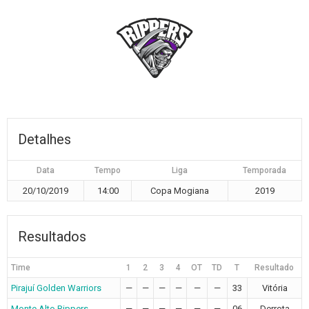
Detalhes
Data
Tempo
Liga
Temporada
20/10/2019
14:00
Copa Mogiana
2019
Resultados
Time
1
2
3
4
OT
TD
T
Resultado
Pirajuí Golden Warriors
—
—
—
—
—
—
33
Vitória
Monte Alto Rippers
—
—
—
—
—
—
06
Derrota