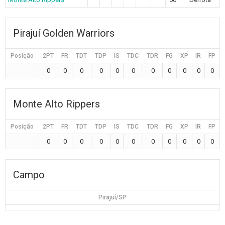
Pirajuí Golden Warriors
Posição
2PT
FR
TDT
TDP
IS
TDC
TDR
FG
XP
IR
FP
0
0
0
0
0
0
0
0
0
0
0
Monte Alto Rippers
Posição
2PT
FR
TDT
TDP
IS
TDC
TDR
FG
XP
IR
FP
0
0
0
0
0
0
0
0
0
0
0
Campo
Pirajuí/SP