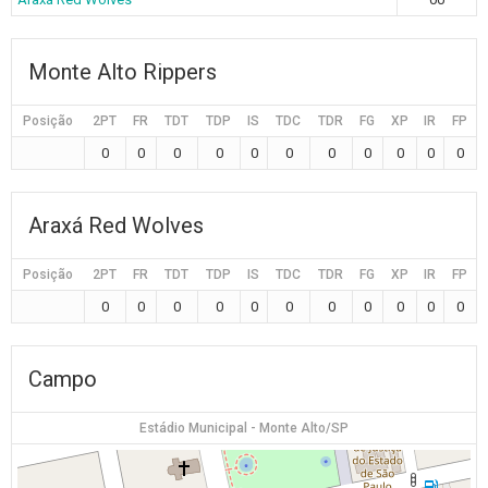
Monte Alto Rippers
Posição
2PT
FR
TDT
TDP
IS
TDC
TDR
FG
XP
IR
FP
0
0
0
0
0
0
0
0
0
0
0
Araxá Red Wolves
Posição
2PT
FR
TDT
TDP
IS
TDC
TDR
FG
XP
IR
FP
0
0
0
0
0
0
0
0
0
0
0
Campo
Estádio Municipal - Monte Alto/SP