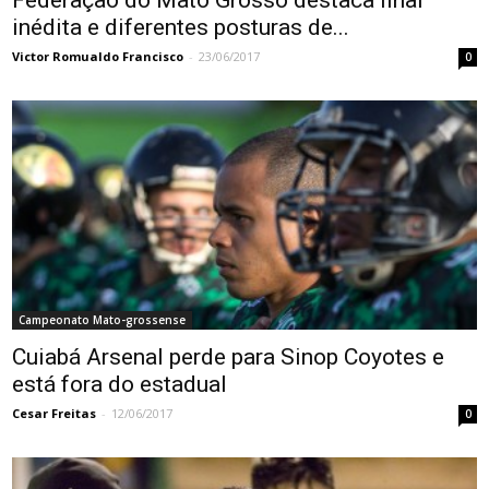
Federação do Mato Grosso destaca final
inédita e diferentes posturas de...
Victor Romualdo Francisco
-
23/06/2017
0
Campeonato Mato-grossense
Cuiabá Arsenal perde para Sinop Coyotes e
está fora do estadual
Cesar Freitas
-
12/06/2017
0