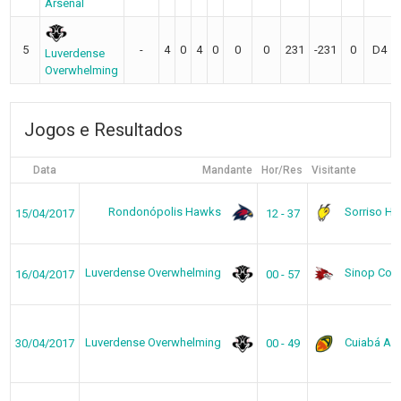
Arsenal
5
-
4
0
4
0
0
0
231
-231
0
D4
Luverdense
Overwhelming
Jogos e Resultados
Data
Mandante
Hor/Res
Visitante
Rondonópolis Hawks
Sorriso Ho
15/04/2017
12 - 37
Luverdense Overwhelming
Sinop Coy
16/04/2017
00 - 57
Luverdense Overwhelming
Cuiabá Ars
30/04/2017
00 - 49