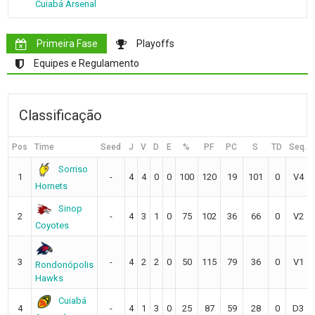
Cuiabá Arsenal
Primeira Fase
Playoffs
Equipes e Regulamento
Classificação
Pos
Time
Seed
J
V
D
E
%
PF
PC
S
TD
Seq.
Sorriso
1
-
4
4
0
0
100
120
19
101
0
V4
Hornets
Sinop
2
-
4
3
1
0
75
102
36
66
0
V2
Coyotes
3
-
4
2
2
0
50
115
79
36
0
V1
Rondonópolis
Hawks
Cuiabá
4
-
4
1
3
0
25
87
59
28
0
D3