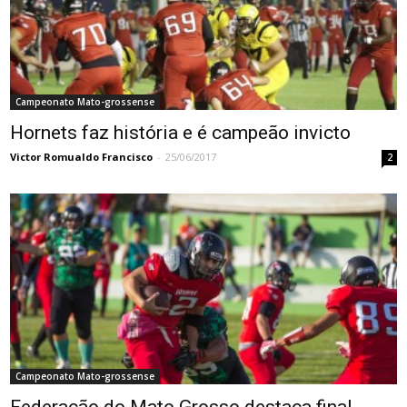
Campeonato Mato-grossense
Hornets faz história e é campeão invicto
Victor Romualdo Francisco
-
25/06/2017
2
Campeonato Mato-grossense