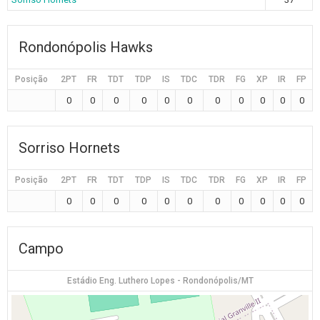
Rondonópolis Hawks
Posição
2PT
FR
TDT
TDP
IS
TDC
TDR
FG
XP
IR
FP
0
0
0
0
0
0
0
0
0
0
0
Sorriso Hornets
Posição
2PT
FR
TDT
TDP
IS
TDC
TDR
FG
XP
IR
FP
0
0
0
0
0
0
0
0
0
0
0
Campo
Estádio Eng. Luthero Lopes - Rondonópolis/MT