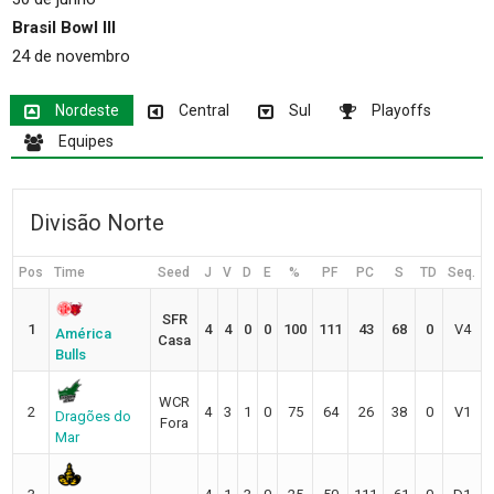
Brasil Bowl III
24 de novembro
Nordeste
Central
Sul
Playoffs
Equipes
Divisão Norte
Pos
Time
Seed
J
V
D
E
%
PF
PC
S
TD
Seq.
SFR
1
4
4
0
0
100
111
43
68
0
V4
América
Casa
Bulls
WCR
2
4
3
1
0
75
64
26
38
0
V1
Dragões do
Fora
Mar