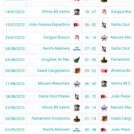
Vitória All Saints
Sergipe Brav
14/07/2012
18 - 07
João Pessoa Espectros
Santa Cruz Pi
15/07/2012
56 - 02
Sergipe Bravos
Maceió Mare
29/07/2012
16 - 18
Recife Mariners
Santa Cruz Pi
04/08/2012
27 - 02
Dragões do Mar
Parnamirim S
04/08/2012
22 - 06
Ceará Cangaceiros
América Bull
05/08/2012
09 - 22
Maceió Marechais
Vitória All Sa
11/08/2012
06 - 00
Santa Cruz Pirates
João Pessoa
18/08/2012
00 - 72
Vitória All Saints
Maceió Mare
25/08/2012
00 - 14
Parnamirim Scorpions
Ceará Cangac
26/08/2012
21 - 14
Recife Mariners
João Pessoa
01/09/2012
00 - 58