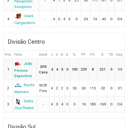
3
-
4
1
3
0
25
50
111
-61
0
D1
Parnamirim
Scorpions
Ceará
4
-
4
0
4
0
0
29
74
-45
0
D4
Cangaceiros
Divisão Centro
Pos
Time
Seed
J
V
D
E
%
PF
PC
S
TD
Seq.
João
SFR
1
4
4
0
0
100
229
8
221
0
V4
Pessoa
Casa
Espectros
Recife
WCR
2
4
2
2
0
50
63
115
-52
0
V1
Fora
Mariners
Santa
3
-
4
0
4
0
0
16
185
-169
0
D4
Cruz Pirates
Divisão Sul