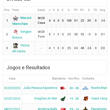
Pos
Time
Seed
J
V
D
E
%
PF
PC
S
TD
Seq.
Maceió
WCR
1
4
4
0
0
100
51
22
29
0
V4
Casa
Marechais
Sergipe
WCR
2
4
1
3
0
25
50
55
-5
0
D1
Fora
Bravos
Vitória
3
-
4
1
3
0
25
24
48
-24
0
D3
All Saints
Jogos e Resultados
Data
Mandante
Hor/Res
Visitante
João Pessoa Espectros
Recife Marin
01/07/2012
43 - 06
Dragões do Mar
Ceará Cangac
07/07/2012
19 - 00
América Bulls
Parnamirim S
08/07/2012
39 - 14