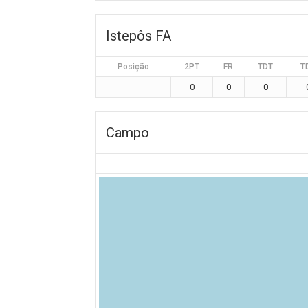
Istepôs FA
Posição
2PT
FR
TDT
T
0
0
0
Campo