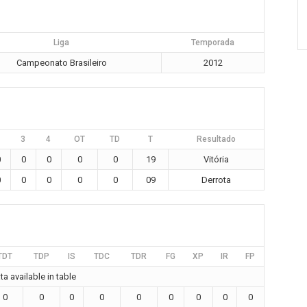
Liga
Temporada
Campeonato Brasileiro
2012
3
4
OT
TD
T
Resultado
0
0
0
0
0
19
Vitória
0
0
0
0
0
09
Derrota
TDT
TDP
IS
TDC
TDR
FG
XP
IR
FP
a available in table
0
0
0
0
0
0
0
0
0