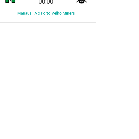
00:00
Manaus FA x Porto Velho Miners