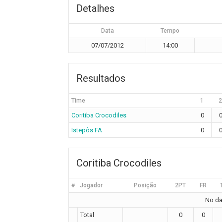
Detalhes
Data
Tempo
07/07/2012
14:00
Resultados
Time
1
2
Coritiba Crocodiles
0
Istepôs FA
0
Coritiba Crocodiles
#
Jogador
Posição
2PT
FR
No dat
Total
0
0