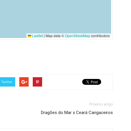
Leaflet
|
Map data ©
OpenStreetMap
contributors
Twitter
Próximo artigo
Dragões do Mar x Ceará Cangaceiros