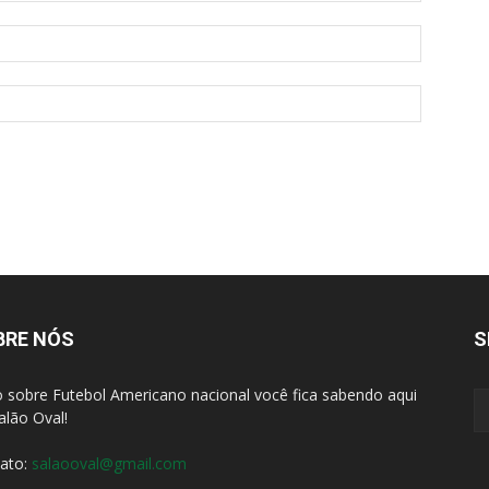
BRE NÓS
S
 sobre Futebol Americano nacional você fica sabendo aqui
alão Oval!
ato:
salaooval@gmail.com