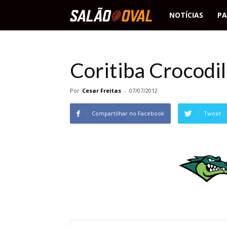
Salão
NOTÍCIAS
PA
Oval
Coritiba Crocodil
Por
Cesar Freitas
-
07/07/2012
Compartilhar no Facebook
Tweet