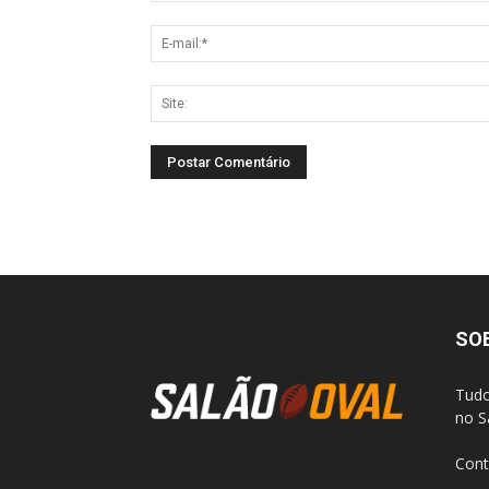
SO
Tudo
no S
Cont