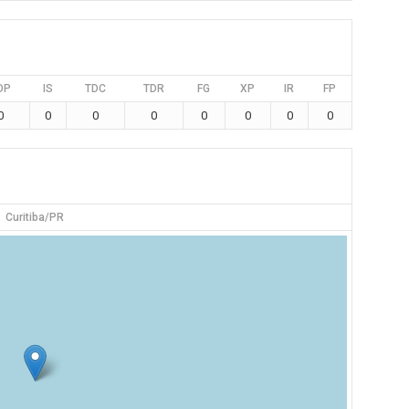
DP
IS
TDC
TDR
FG
XP
IR
FP
0
0
0
0
0
0
0
0
Curitiba/PR