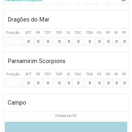
Dragões do Mar
Posição
2PT
FR
TDT
TDP
IS
TDC
TDR
FG
XP
IR
FP
0
0
0
0
0
0
0
0
0
0
0
Parnamirim Scorpions
Posição
2PT
FR
TDT
TDP
IS
TDC
TDR
FG
XP
IR
FP
0
0
0
0
0
0
0
0
0
0
0
Campo
Fortaleza/CE