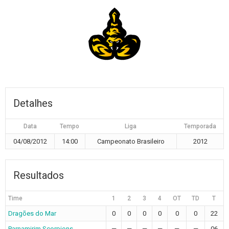
Detalhes
Data
Tempo
Liga
Temporada
04/08/2012
14:00
Campeonato Brasileiro
2012
Resultados
Time
1
2
3
4
OT
TD
T
Dragões do Mar
0
0
0
0
0
0
22
Parnamirim Scorpions
—
—
—
—
—
—
06