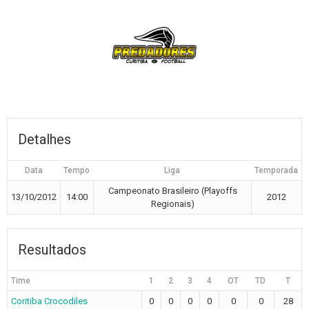
Detalhes
Data
Tempo
Liga
Temporada
Campeonato Brasileiro (Playoffs
13/10/2012
14:00
2012
Regionais)
Resultados
Time
1
2
3
4
OT
TD
T
Coritiba Crocodiles
0
0
0
0
0
0
28