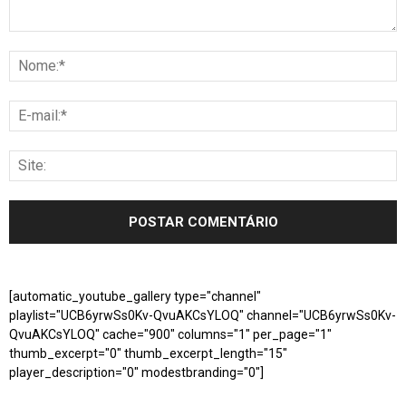
[automatic_youtube_gallery type="channel"
playlist="UCB6yrwSs0Kv-QvuAKCsYLOQ" channel="UCB6yrwSs0Kv-
QvuAKCsYLOQ" cache="900" columns="1" per_page="1"
thumb_excerpt="0" thumb_excerpt_length="15"
player_description="0" modestbranding="0"]