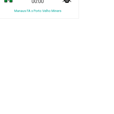
00:00
Manaus FA x Porto Velho Miners