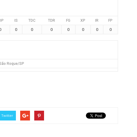
DP
IS
TDC
TDR
FG
XP
IR
FP
0
0
0
0
0
0
0
0
São Roque/SP
Twitter