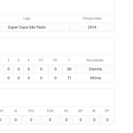
Liga
Temporada
Super Copa São Paulo
2014
2
3
4
OT
TD
T
Resultado
0
0
0
0
0
00
Derrota
0
0
0
0
0
71
Vitória
DP
IS
TDC
TDR
FG
XP
IR
FP
0
0
0
0
0
0
0
0