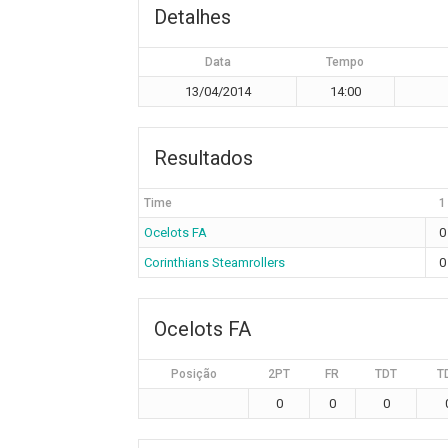
Detalhes
Data
Tempo
13/04/2014
14:00
Resultados
Time
1
Ocelots FA
0
Corinthians Steamrollers
0
Ocelots FA
Posição
2PT
FR
TDT
T
0
0
0