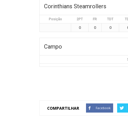
Corinthians Steamrollers
Posição
2PT
FR
TDT
T
0
0
0
Campo
COMPARTILHAR
Facebook