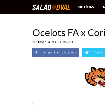
Salão
NOTÍCIAS
PA
Oval
Ocelots FA x Cor
Por
Cesar Freitas
-
13/04/2014
Compartilhar no Facebook
Tweet