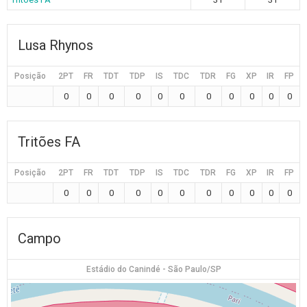
Lusa Rhynos
Posição
2PT
FR
TDT
TDP
IS
TDC
TDR
FG
XP
IR
FP
0
0
0
0
0
0
0
0
0
0
0
Tritões FA
Posição
2PT
FR
TDT
TDP
IS
TDC
TDR
FG
XP
IR
FP
0
0
0
0
0
0
0
0
0
0
0
Campo
Estádio do Canindé - São Paulo/SP