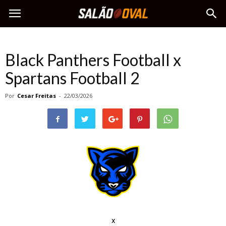
Black Panthers Football x
Spartans Football 2
Por
Cesar Freitas
-
22/03/2026
x