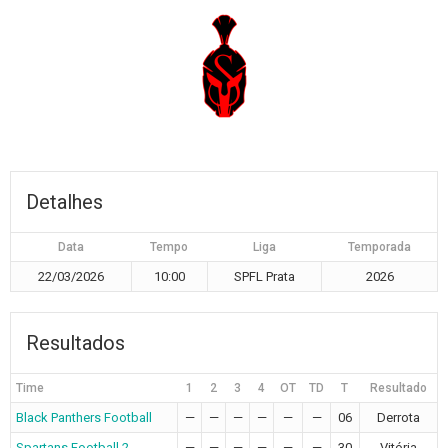
Detalhes
Data
Tempo
Liga
Temporada
22/03/2026
10:00
SPFL Prata
2026
Resultados
Time
1
2
3
4
OT
TD
T
Resultado
Black Panthers Football
—
—
—
—
—
—
06
Derrota
Spartans Football 2
—
—
—
—
—
—
30
Vitória