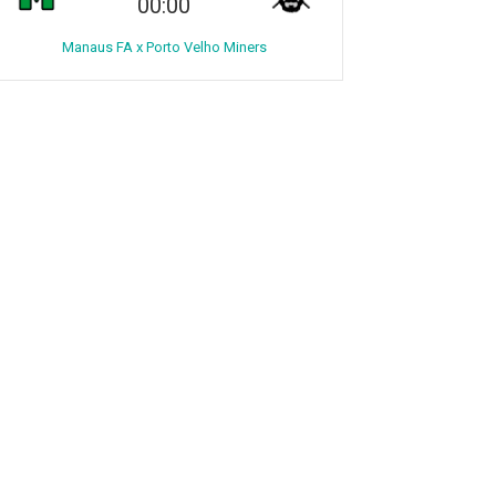
00:00
Manaus FA x Porto Velho Miners