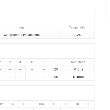
Liga
Temporada
Campeonato Paranaense
2026
2
3
4
OT
TD
T
Resultado
—
—
—
—
—
25
Vitória
—
—
—
—
—
06
Derrota
DP
IS
TDC
TDR
FG
XP
IR
FP