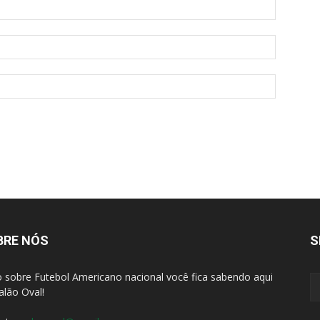
BRE NÓS
S
 sobre Futebol Americano nacional você fica sabendo aqui
alão Oval!