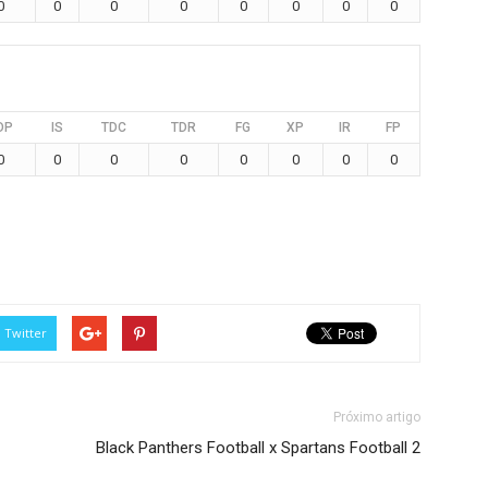
0
0
0
0
0
0
0
0
DP
IS
TDC
TDR
FG
XP
IR
FP
0
0
0
0
0
0
0
0
Twitter
Próximo artigo
Black Panthers Football x Spartans Football 2