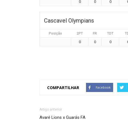
0
0
0
Cascavel Olympians
Posição
2PT
FR
TDT
T
0
0
0
COMPARTILHAR
Facebook
Artigo anterior
Avaré Lions x Guarás FA