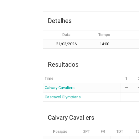
Detalhes
Data
Tempo
21/03/2026
14:00
Resultados
Time
1
Calvary Cavaliers
—
Cascavel Olympians
—
Calvary Cavaliers
Posição
2PT
FR
TDT
T