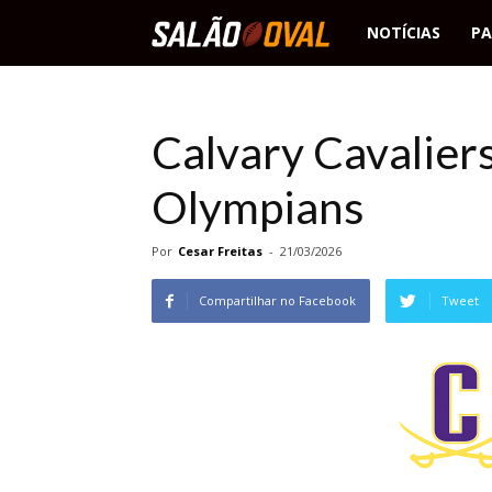
Salão
NOTÍCIAS
PA
Oval
Calvary Cavalier
Olympians
Por
Cesar Freitas
-
21/03/2026
Compartilhar no Facebook
Tweet