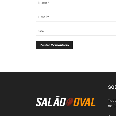
SO
Tudo
no S