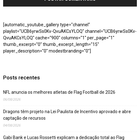
[automatic_youtube_gallery type="channel"
playlist="UCB6yrwSs0Kv-QvuAKCsYLOQ" channel="UCB6yrwSs0Kv-
QvuAKCsYLOQ" cache="900" columns="1" per_page="1"
thumb_excerpt="0" thumb_excerpt_length="15"
player_description="0" modestbranding="0"]
Posts recentes
NFL anuncia os melhores atletas de Flag Football de 2026
06/08/2026
Dragons têm projeto na Lei Paulista de Incentivo aprovado e abre
captação de recursos
04/08/2026
Gabi Bank e Lucas Rossetti explicam a dedicação total ao Flag