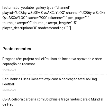
[automatic_youtube_gallery type="channel"
playlist="UCB6yrwSs0Kv-QvuAKCsYLOQ" channel="UCB6yrwSs0Kv-
QvuAKCsYLOQ" cache="900" columns="1" per_page="1"
thumb_excerpt="0" thumb_excerpt_length="15"
player_description="0" modestbranding="0"]
Posts recentes
Dragons têm projeto na Lei Paulista de Incentivo aprovado e abre
captação de recursos
04/08/2026
Gabi Bank e Lucas Rossetti explicam a dedicação total ao Flag
Football
03/08/2026
CBFA celebra parceria com Dolphins e traça metas para o Mundial
de Flag