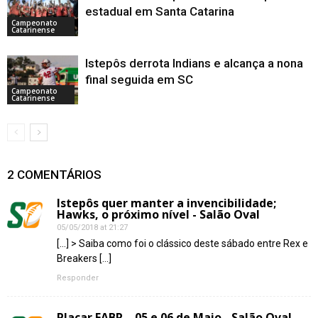
estadual em Santa Catarina
Campeonato
Catarinense
Istepôs derrota Indians e alcança a nona
final seguida em SC
Campeonato
Catarinense
2 COMENTÁRIOS
Istepôs quer manter a invencibilidade;
Hawks, o próximo nível - Salão Oval
05/05/2018 at 21:27
[…] > Saiba como foi o clássico deste sábado entre Rex e
Breakers […]
Responder
Placar FABR – 05 e 06 de Maio - Salão Oval