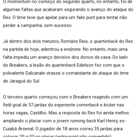
O
momentum
no começo do segundo quarto, no entanto, foi de
algumas faltas que acabaram segurando o avanço do ataque do
Rex. O time teve que apelar para um
fake punt
para tentar não
perder a campanha, sem sucesso.
Já dentro dos dois minutos, Romário Reis, o
quarterback
do Rex
na partida de hoje, adentrou a
endzone
. No entanto, mais uma
falta impediu um avanço decisivo dos donos da casa. Do lado
do Breakers, a lesão do
quarterback
Edielson fez com que o
polivalente Dalcanale virasse o comandante de ataque do time
de Jaraguá do Sul.
O terceiro quarto começou com o Breakers reagindo com um
field goal de 57 jardas do experiente
cornerback
e
kicker
nas
horas vagas, Castilho. Mas a resposta do Rex foi ainda melhor,
ampliando o placar com o jovem
running back
Karl Henry, ex-
Cuiabá Arsenal. O jogador de 18 anos correu 35 jardas para
colocar 20 a 03 no placar (
extra-point
não convertido).