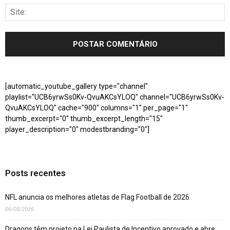
[automatic_youtube_gallery type="channel"
playlist="UCB6yrwSs0Kv-QvuAKCsYLOQ" channel="UCB6yrwSs0Kv-
QvuAKCsYLOQ" cache="900" columns="1" per_page="1"
thumb_excerpt="0" thumb_excerpt_length="15"
player_description="0" modestbranding="0"]
Posts recentes
NFL anuncia os melhores atletas de Flag Football de 2026
06/08/2026
Dragons têm projeto na Lei Paulista de Incentivo aprovado e abre