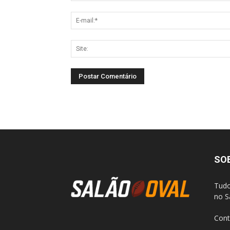
SO
Tudo
no S
Cont