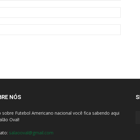
BRE NÓS
S
 sobre Futebol Americano nacional você fica sabendo aqui
alão Oval!
ato:
salaooval@gmail.com