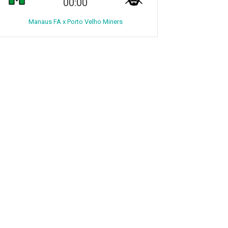
00:00
Manaus FA x Porto Velho Miners