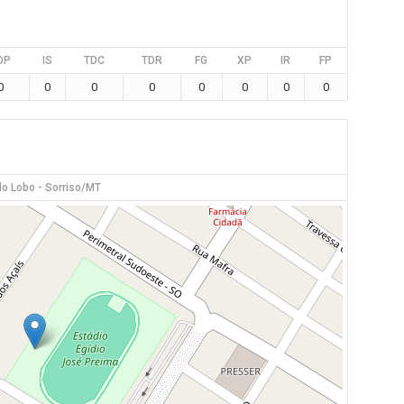
DP
IS
TDC
TDR
FG
XP
IR
FP
0
0
0
0
0
0
0
0
o Lobo - Sorriso/MT