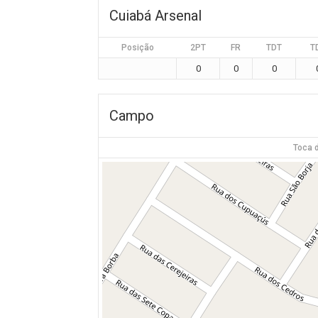
Cuiabá Arsenal
Posição
2PT
FR
TDT
T
0
0
0
Campo
Toca d