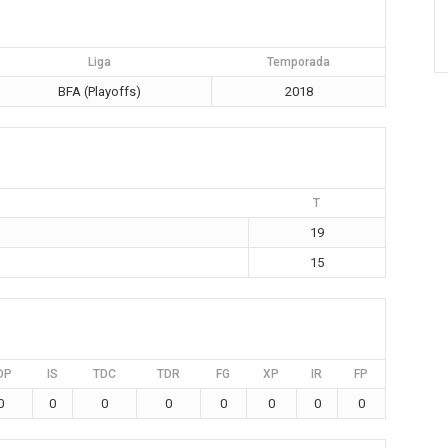
Liga
Temporada
BFA (Playoffs)
2018
T
19
15
DP
IS
TDC
TDR
FG
XP
IR
FP
0
0
0
0
0
0
0
0