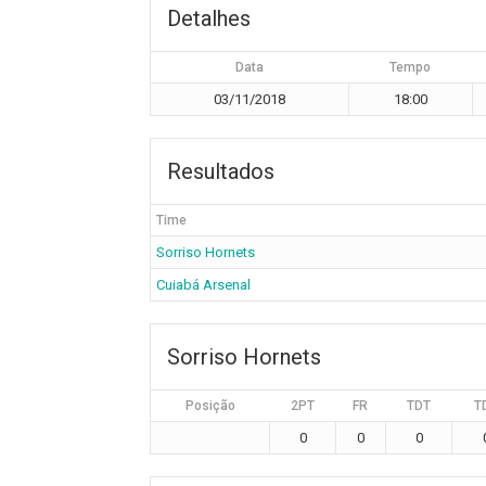
Detalhes
Data
Tempo
03/11/2018
18:00
Resultados
Time
Sorriso Hornets
Cuiabá Arsenal
Sorriso Hornets
Posição
2PT
FR
TDT
T
0
0
0