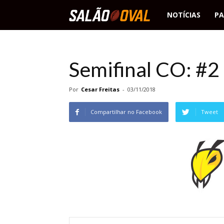
Salão
NOTÍCIAS
PA
Oval
Semifinal CO: #2
Por
Cesar Freitas
-
03/11/2018
Compartilhar no Facebook
Tweet