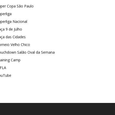
uper Copa São Paulo
perliga
perliga Nacional
ça 9 de Julho
aça das Cidades
rneio Velho Chico
ouchdown Salão Oval da Semana
raining Camp
FLA
ouTube