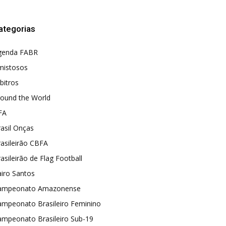
ategorias
genda FABR
mistosos
bitros
round the World
FA
asil Onças
asileirão CBFA
asileirão de Flag Football
iro Santos
ampeonato Amazonense
ampeonato Brasileiro Feminino
ampeonato Brasileiro Sub-19