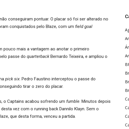
C
não conseguiram pontuar. O placar só foi ser alterado no
 foram conquistados pelo Blaze, com um
field goal
A
A
Ár
m pouco mais a vantagem ao anotar o primeiro
A
 belo passe do
quarterback
Bernardo Teixeira, e ampliou o
B
Br
uma
pick six
. Pedro Faustino interceptou o passe do
Br
conseguindo tirar o zero do placar.
Br
Ca
s, o Captains acabou sofrendo um
fumble
. Minutos depois
C
, desta vez com o running back Dannilo Klayn. Sem o
C
laze, que desta forma, venceu a partida.
C