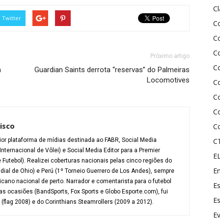
C
Twitter
C
Co
Co
Próximo artigo
C
a
Guardian Saints derrota “reservas” do Palmeiras
Locomotives
C
C
C
isco
C
ior plataforma de mídias destinada ao FABR, Social Media
C
Internacional de Vôlei) e Social Media Editor para a Premier
E
Futebol). Realizei coberturas nacionais pelas cinco regiões do
En
ial de Ohio) e Perú (1º Torneio Guerrero de Los Andes), sempre
ano nacional de perto. Narrador e comentarista para o futebol
Es
s ocasiões (BandSports, Fox Sports e Globo Esporte.com), fui
Es
flag 2008) e do Corinthians Steamrollers (2009 a 2012).
E