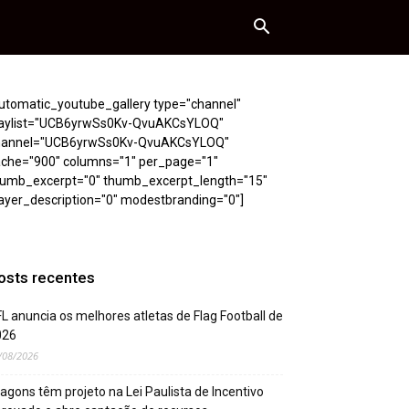
utomatic_youtube_gallery type="channel"
laylist="UCB6yrwSs0Kv-QvuAKCsYLOQ"
hannel="UCB6yrwSs0Kv-QvuAKCsYLOQ"
ache="900" columns="1" per_page="1"
humb_excerpt="0" thumb_excerpt_length="15"
ayer_description="0" modestbranding="0"]
osts recentes
L anuncia os melhores atletas de Flag Football de
026
/08/2026
agons têm projeto na Lei Paulista de Incentivo