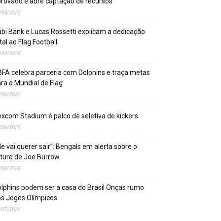
rovado e abre captação de recursos
/08/2026
bi Bank e Lucas Rossetti explicam a dedicação
tal ao Flag Football
/08/2026
FA celebra parceria com Dolphins e traça metas
ra o Mundial de Flag
/08/2026
xcom Stadium é palco de seletiva de kickers
/08/2026
le vai querer sair”: Bengals em alerta sobre o
turo de Joe Burrow
/08/2026
lphins podem ser a casa do Brasil Onças rumo
s Jogos Olímpicos
/07/2026