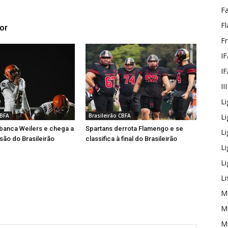
F
Fl
or
F
IF
IF
II
Li
CBFA
Brasileirão CBFA
Li
banca Weilers e chega a
Spartans derrota Flamengo e se
L
isão do Brasileirão
classifica à final do Brasileirão
L
Li
Li
M
Mu
Mu