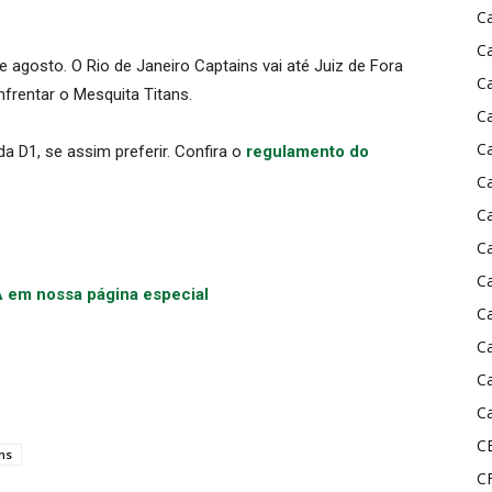
C
C
agosto. O Rio de Janeiro Captains vai até Juiz de Fora
C
frentar o Mesquita Titans.
C
C
a D1, se assim preferir. Confira o
regulamento do
C
C
C
C
A em nossa página especial
C
C
C
Ca
C
ns
C