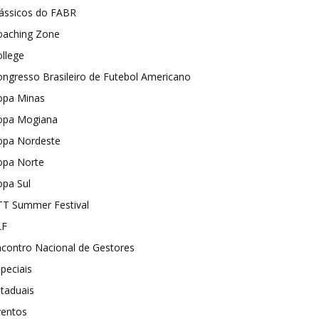
lássicos do FABR
oaching Zone
llege
ngresso Brasileiro de Futebol Americano
opa Minas
opa Mogiana
opa Nordeste
opa Norte
opa Sul
TT Summer Festival
LF
contro Nacional de Gestores
peciais
taduais
ventos