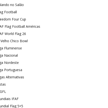
alando no Salão
ag Football
reedom Four Cup
AF Flag Football Américas
AF World Flag 26
I Velho Chico Bowl
ga Fluminense
ga Nacional
iga Nordeste
iga Portuguesa
gas Alternativas
stas
GFL
ndiais IFAF
ndial Flag 5×5