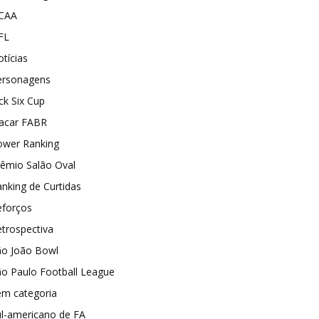
CAA
FL
tícias
ersonagens
ck Six Cup
lacar FABR
ower Ranking
rêmio Salão Oval
nking de Curtidas
eforços
trospectiva
ão João Bowl
o Paulo Football League
em categoria
ul-americano de FA