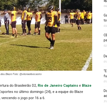
ap
04
Ga
to
03
CB
pa
02
De
01
“E
 deu Blaze Foto: @vitoriaelisecastro
fu
01
tura do Brasileirão D2,
Rio de Janeiro Captains
e
Blaze
Do
Esportes no último domingo (24), e a equipe do Blaze
ao
, vencendo o jogo por 16 a 6.
31