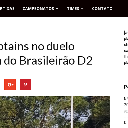
RTIDAS
CAMPEONATOS
TIMES
CONTATO
[a
p
ptains no duelo
c
c
 do Brasileirão D2
t
pl
P
NF
2
06
Dr