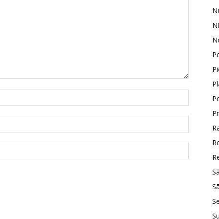
N
N
No
P
Pi
P
P
P
Ra
R
Re
S
Sã
S
S