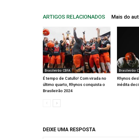
ARTIGOS RELACIONADOS
Mais do aut
Brasileirão CBFA
Brasileirão 
É tempo de Catullo! Com virada no
Rhynos des
último quarto, Rhynos conquista o
inédita dec
Brasileirão 2024
DEIXE UMA RESPOSTA