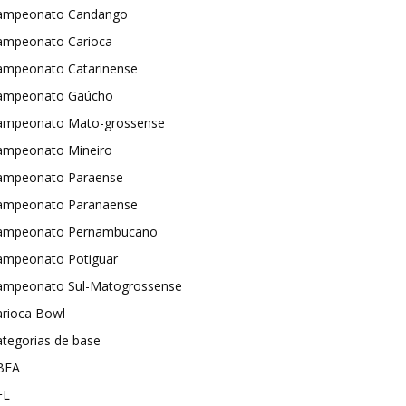
ampeonato Candango
ampeonato Carioca
ampeonato Catarinense
ampeonato Gaúcho
ampeonato Mato-grossense
ampeonato Mineiro
ampeonato Paraense
ampeonato Paranaense
ampeonato Pernambucano
ampeonato Potiguar
ampeonato Sul-Matogrossense
arioca Bowl
tegorias de base
BFA
FL