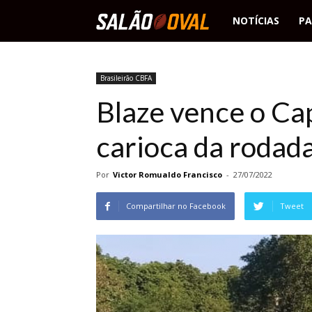
Salão
NOTÍCIAS
PA
Oval
Brasileirão CBFA
Blaze vence o Ca
carioca da rodada
Por
Victor Romualdo Francisco
-
27/07/2022
Compartilhar no Facebook
Tweet