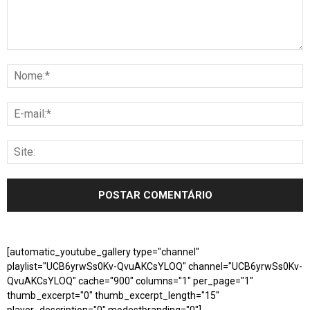
[automatic_youtube_gallery type="channel"
playlist="UCB6yrwSs0Kv-QvuAKCsYLOQ" channel="UCB6yrwSs0Kv-
QvuAKCsYLOQ" cache="900" columns="1" per_page="1"
thumb_excerpt="0" thumb_excerpt_length="15"
player_description="0" modestbranding="0"]