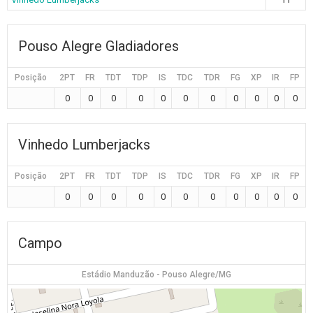
Pouso Alegre Gladiadores
Posição
2PT
FR
TDT
TDP
IS
TDC
TDR
FG
XP
IR
FP
0
0
0
0
0
0
0
0
0
0
0
Vinhedo Lumberjacks
Posição
2PT
FR
TDT
TDP
IS
TDC
TDR
FG
XP
IR
FP
0
0
0
0
0
0
0
0
0
0
0
Campo
Estádio Manduzão - Pouso Alegre/MG