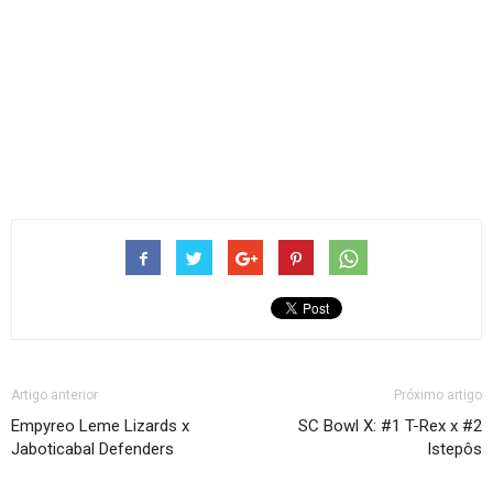
Artigo anterior
Próximo artigo
Empyreo Leme Lizards x
SC Bowl X: #1 T-Rex x #2
Jaboticabal Defenders
Istepôs