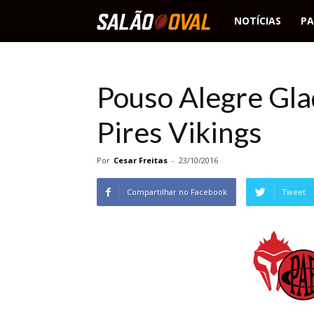
Salão
NOTÍCIAS
PA
Oval
Pouso Alegre Gla
Pires Vikings
Por
Cesar Freitas
-
23/10/2016
Compartilhar no Facebook
Tweet