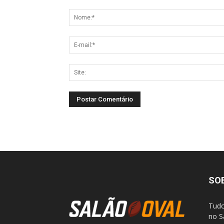
SO
Tudo
no S