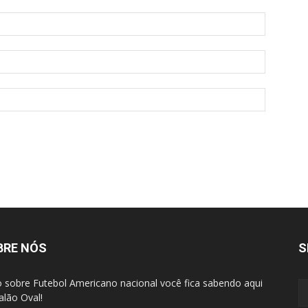
BRE NÓS
S
 sobre Futebol Americano nacional você fica sabendo aqui
alão Oval!