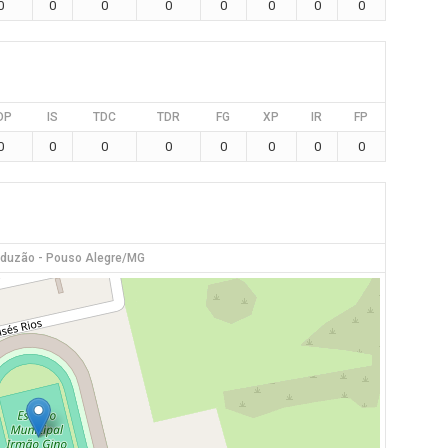
0
0
0
0
0
0
0
0
DP
IS
TDC
TDR
FG
XP
IR
FP
0
0
0
0
0
0
0
0
nduzão - Pouso Alegre/MG