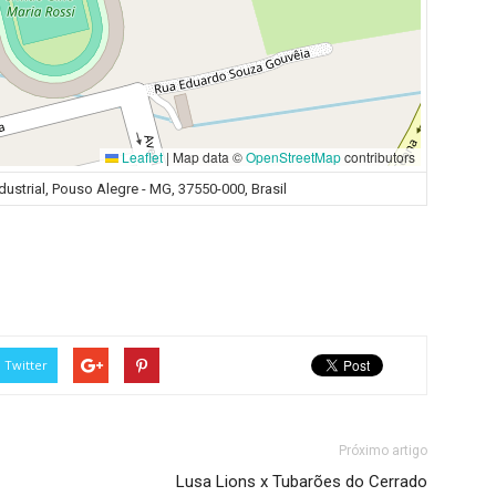
Leaflet
|
Map data ©
OpenStreetMap
contributors
dustrial, Pouso Alegre - MG, 37550-000, Brasil
Twitter
Próximo artigo
Lusa Lions x Tubarões do Cerrado