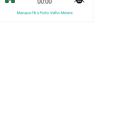
00:00
Manaus FA x Porto Velho Miners