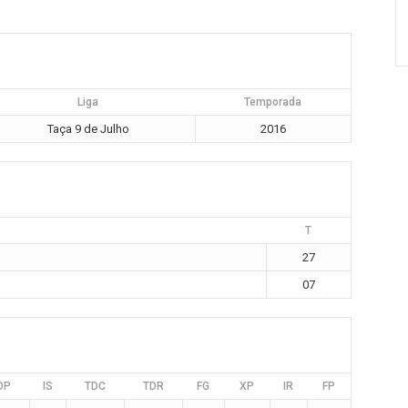
Liga
Temporada
Taça 9 de Julho
2016
T
27
07
DP
IS
TDC
TDR
FG
XP
IR
FP