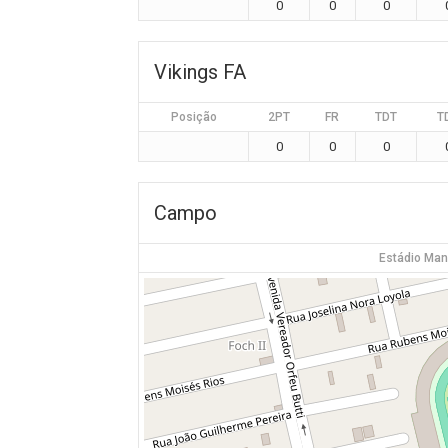
0
0
0
Vikings FA
Posição
2PT
FR
TDT
T
0
0
0
Campo
Estádio Ma