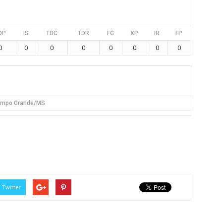
DP
IS
TDC
TDR
FG
XP
IR
FP
0
0
0
0
0
0
0
0
mpo Grande/MS
Twitter