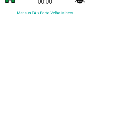
00:00
Manaus FA x Porto Velho Miners