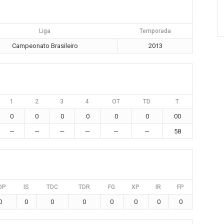
Liga
Temporada
Campeonato Brasileiro
2013
1
2
3
4
OT
TD
T
0
0
0
0
0
0
00
—
—
—
—
—
—
58
DP
IS
TDC
TDR
FG
XP
IR
FP
0
0
0
0
0
0
0
0