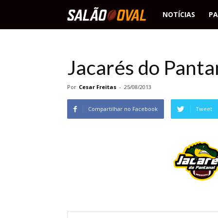
Salão
NOTÍCIAS
PA
Oval
Jacarés do Panta
Por
Cesar Freitas
-
25/08/2013
Compartilhar no Facebook
Tweet