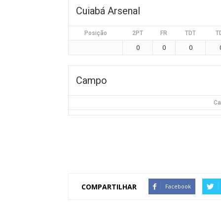
Cuiabá Arsenal
Posição
2PT
FR
TDT
T
0
0
0
Campo
Ca
COMPARTILHAR
Facebook