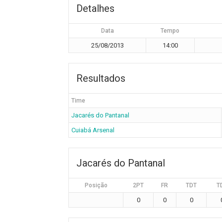
Detalhes
Data
Tempo
25/08/2013
14:00
Resultados
Time
Jacarés do Pantanal
Cuiabá Arsenal
Jacarés do Pantanal
Posição
2PT
FR
TDT
T
0
0
0