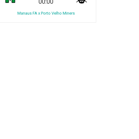
00:00
Manaus FA x Porto Velho Miners