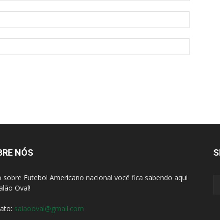
BRE NÓS
S
 sobre Futebol Americano nacional você fica sabendo aqui
alão Oval!
ato:
salaooval@gmail.com