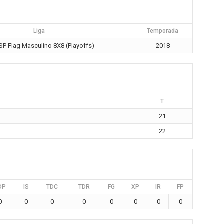
Liga
Temporada
P Flag Masculino 8X8 (Playoffs)
2018
T
21
22
DP
IS
TDC
TDR
FG
XP
IR
FP
0
0
0
0
0
0
0
0