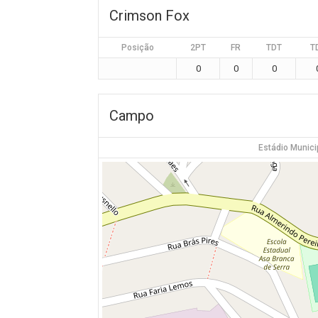
Crimson Fox
Posição
2PT
FR
TDT
T
0
0
0
Campo
Estádio Munici