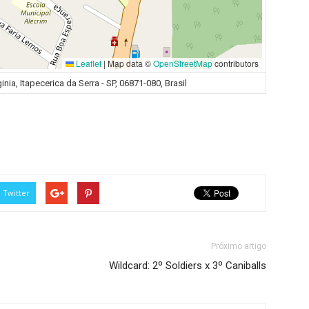
Leaflet
|
Map data ©
OpenStreetMap
contributors
nia, Itapecerica da Serra - SP, 06871-080, Brasil
Twitter
Próximo artigo
Wildcard: 2º Soldiers x 3º Caniballs