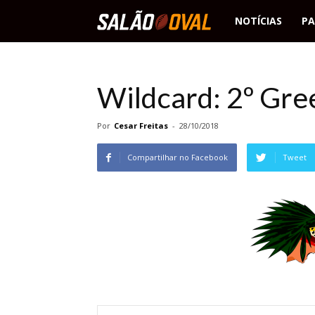
Salão
NOTÍCIAS
PA
Oval
Wildcard: 2º Gre
Por
Cesar Freitas
-
28/10/2018
Compartilhar no Facebook
Tweet