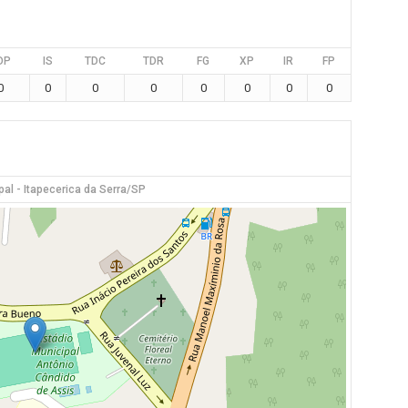
DP
IS
TDC
TDR
FG
XP
IR
FP
0
0
0
0
0
0
0
0
pal - Itapecerica da Serra/SP