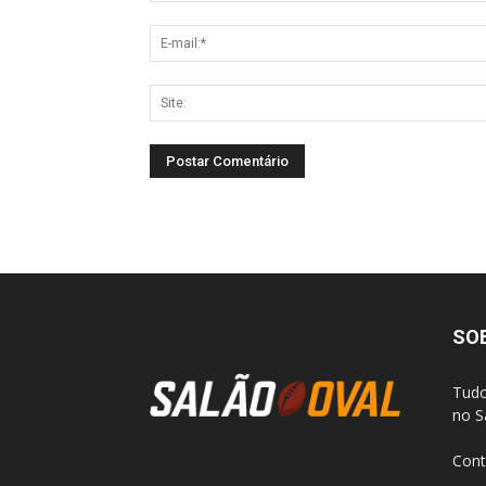
SO
Tudo
no S
Cont