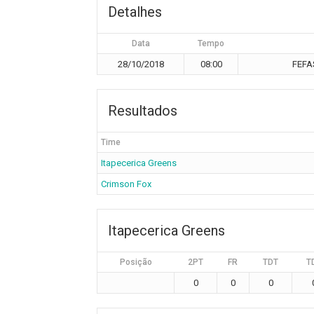
Detalhes
Data
Tempo
28/10/2018
08:00
FEFAS
Resultados
Time
Itapecerica Greens
Crimson Fox
Itapecerica Greens
Posição
2PT
FR
TDT
T
0
0
0