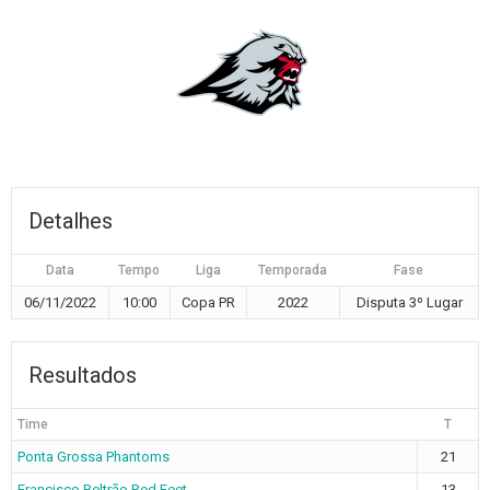
Detalhes
Data
Tempo
Liga
Temporada
Fase
06/11/2022
10:00
Copa PR
2022
Disputa 3º Lugar
Resultados
Time
T
Ponta Grossa Phantoms
21
Francisco Beltrão Red Feet
13