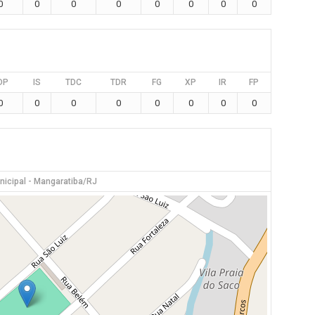
0
0
0
0
0
0
0
0
DP
IS
TDC
TDR
FG
XP
IR
FP
0
0
0
0
0
0
0
0
nicipal - Mangaratiba/RJ