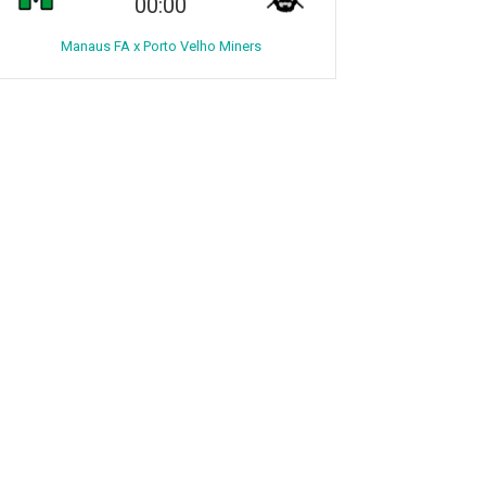
00:00
Manaus FA x Porto Velho Miners