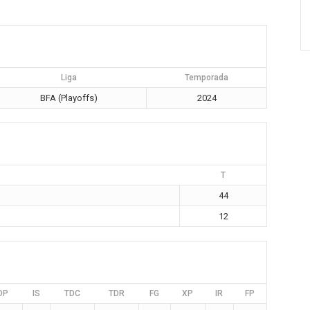
Liga
Temporada
BFA (Playoffs)
2024
T
44
12
DP
IS
TDC
TDR
FG
XP
IR
FP