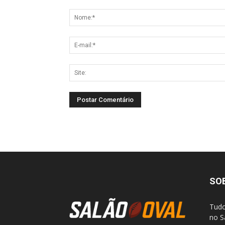
SO
Tudo
no S