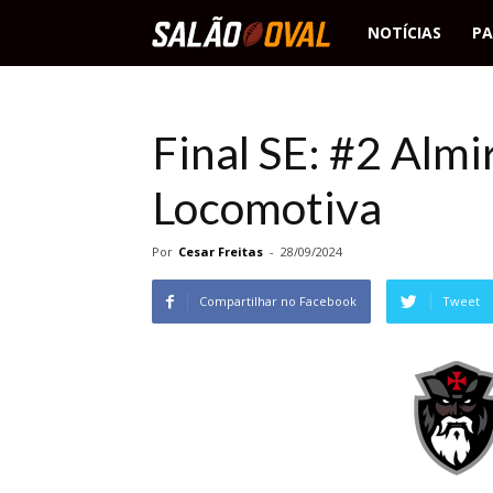
Salão
NOTÍCIAS
PA
Oval
Final SE: #2 Almi
Locomotiva
Por
Cesar Freitas
-
28/09/2024
Compartilhar no Facebook
Tweet