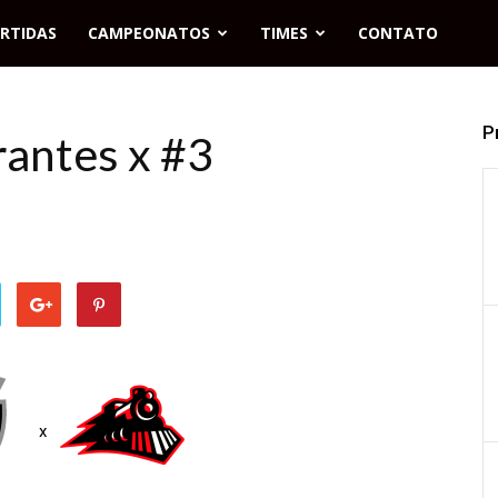
RTIDAS
CAMPEONATOS
TIMES
CONTATO
P
rantes x #3
x