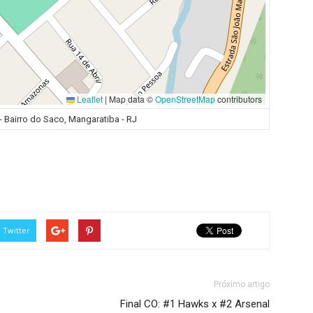
Leaflet
|
Map data ©
OpenStreetMap
contributors
 - Bairro do Saco, Mangaratiba - RJ
Twitter
Próximo artigo
Final CO: #1 Hawks x #2 Arsenal