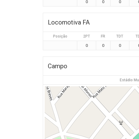
0
0
0
Locomotiva FA
Posição
2PT
FR
TDT
T
0
0
0
Campo
Estádio Mu