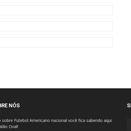
BRE NÓS
S
 sobre Futebol Americano nacional você fica sabendo aqui
alão Oval!