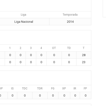
Liga
Temporada
Liga Nacional
2014
1
2
3
4
OT
TD
T
0
0
0
0
0
0
28
0
0
0
0
0
0
23
DP
IS
TDC
TDR
FG
XP
IR
FP
0
0
0
0
0
0
0
0