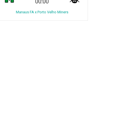
00:00
Manaus FA x Porto Velho Miners