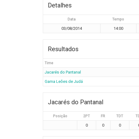
Detalhes
Data
Tempo
03/08/2014
14:00
Resultados
Time
Jacarés do Pantanal
Gama Leões de Judá
Jacarés do Pantanal
Posição
2PT
FR
TDT
T
0
0
0