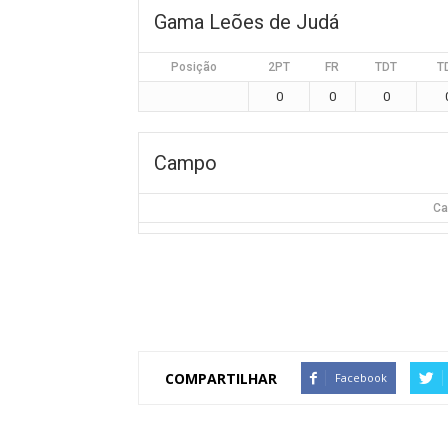
Gama Leões de Judá
Posição
2PT
FR
TDT
T
0
0
0
Campo
Ca
COMPARTILHAR
Facebook