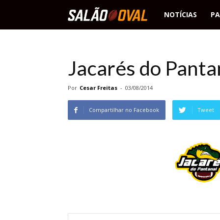
Salão
NOTÍCIAS
PA
Oval
Jacarés do Panta
Por
Cesar Freitas
-
03/08/2014
Compartilhar no Facebook
Tweet