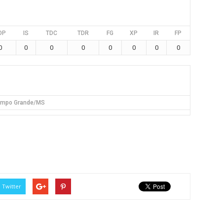
DP
IS
TDC
TDR
FG
XP
IR
FP
0
0
0
0
0
0
0
0
mpo Grande/MS
Twitter