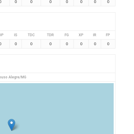
0
0
0
0
0
0
0
0
DP
IS
TDC
TDR
FG
XP
IR
FP
0
0
0
0
0
0
0
0
ouso Alegre/MG