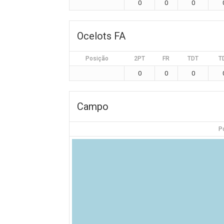
0
0
0
Ocelots FA
Posição
2PT
FR
TDT
T
0
0
0
Campo
P