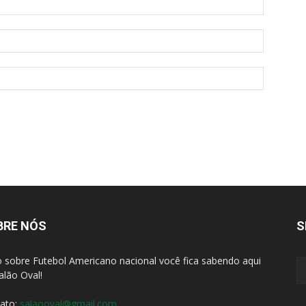
BRE NÓS
S
 sobre Futebol Americano nacional você fica sabendo aqui
alão Oval!
ato:
salaooval@gmail.com