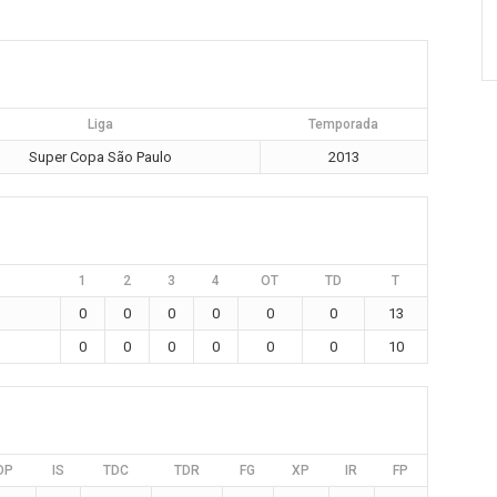
Liga
Temporada
Super Copa São Paulo
2013
1
2
3
4
OT
TD
T
0
0
0
0
0
0
13
0
0
0
0
0
0
10
DP
IS
TDC
TDR
FG
XP
IR
FP