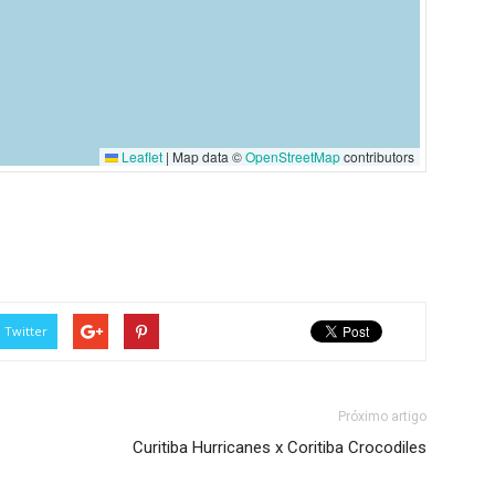
Leaflet
|
Map data ©
OpenStreetMap
contributors
Twitter
Próximo artigo
Curitiba Hurricanes x Coritiba Crocodiles