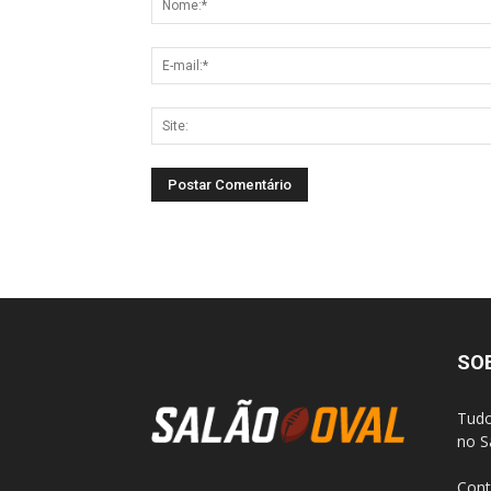
SO
Tudo
no S
Cont