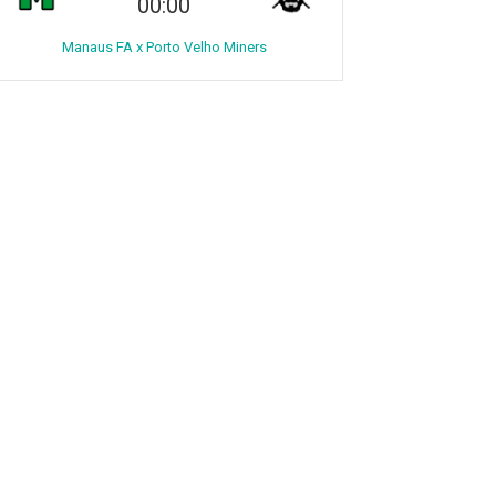
00:00
Manaus FA x Porto Velho Miners