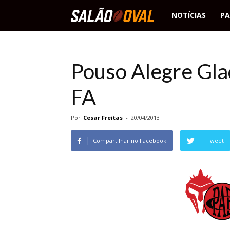
Salão
NOTÍCIAS
PA
Oval
Pouso Alegre Gla
FA
Por
Cesar Freitas
-
20/04/2013
Compartilhar no Facebook
Tweet